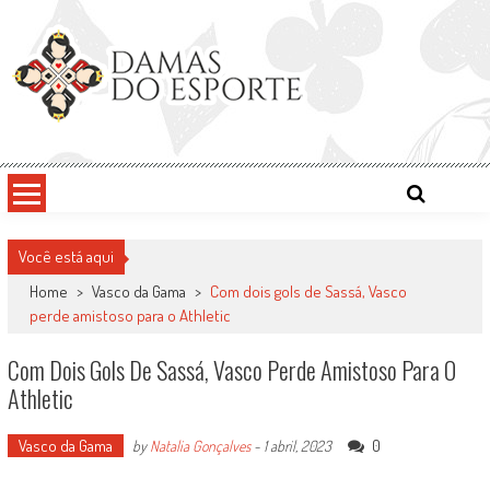
Skip
to
content
Damas do Esporte
Descobrindo talentos femininos para o meio esportivo
Você está aqui
Home
>
Vasco da Gama
>
Com dois gols de Sassá, Vasco
perde amistoso para o Athletic
Com Dois Gols De Sassá, Vasco Perde Amistoso Para O
Athletic
Vasco da Gama
0
by
Natalia Gonçalves
-
1 abril, 2023