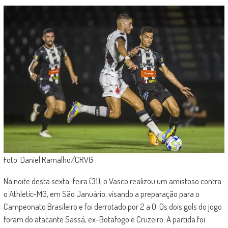
Foto: Daniel Ramalho/CRVG
Na noite desta sexta-feira (31), o Vasco realizou um amistoso contra
o Athletic-MG, em São Januário, visando a preparação para o
Campeonato Brasileiro e foi derrotado por 2 a 0. Os dois gols do jogo
foram do atacante Sassá, ex-Botafogo e Cruzeiro. A partida foi