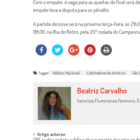
Com o empate, a vaga para as quartas de final será d
empate leva a disputa para os pênaltis.
A partida decisiva será na próxima terça-feira, às 21h
18h30, na Ilha do Retiro, pela 20ª rodada do Campeonat
Tagged
Atlético Nacional
Libertadores da América
São 
Beatriz Carvalho
Setorista Fluminense Feminino, Fu
Post
Artigo anterior
CBF realiza sorteio e define chaveamento das oitavas d