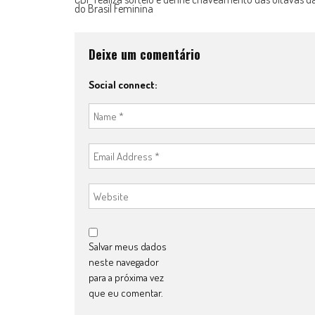
do Brasil Feminina
navigation
Deixe um comentário
Social connect:
Salvar meus dados
neste navegador
para a próxima vez
que eu comentar.