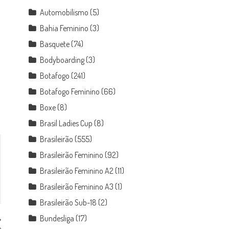
Automobilismo
(5)
Bahia Feminino
(3)
Basquete
(74)
Bodyboarding
(3)
Botafogo
(241)
Botafogo Feminino
(66)
Boxe
(8)
Brasil Ladies Cup
(8)
Brasileirão
(555)
Brasileirão Feminino
(92)
Brasileirão Feminino A2
(11)
Brasileirão Feminino A3
(1)
Brasileirão Sub-18
(2)
Bundesliga
(17)
e