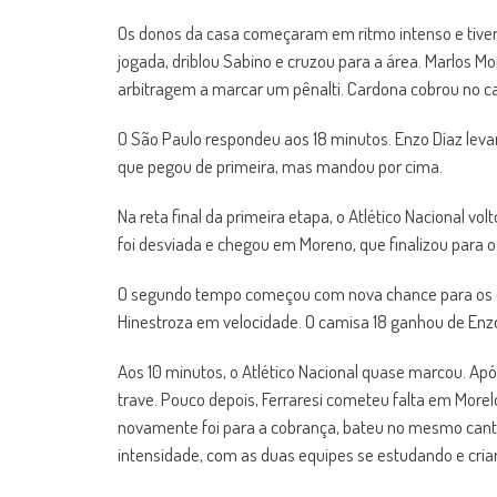
Os donos da casa começaram em ritmo intenso e tiveram
jogada, driblou Sabino e cruzou para a área. Marlos Mor
arbitragem a marcar um pênalti. Cardona cobrou no ca
O São Paulo respondeu aos 18 minutos. Enzo Díaz levan
que pegou de primeira, mas mandou por cima.
Na reta final da primeira etapa, o Atlético Nacional vo
foi desviada e chegou em Moreno, que finalizou para 
O segundo tempo começou com nova chance para os co
Hinestroza em velocidade. O camisa 18 ganhou de Enzo 
Aos 10 minutos, o Atlético Nacional quase marcou. A
trave. Pouco depois, Ferraresi cometeu falta em Morelo
novamente foi para a cobrança, bateu no mesmo canto 
intensidade, com as duas equipes se estudando e cria