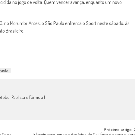
ecidida no jogo de volta. Quem vencer avança, enquanto um novo
30, no Morumbi. Antes, o São Paulo enfrenta o Sport neste sábado, às
o Brasileiro.
Paulo
tebol Paulista e Fórmula 1
Próximo artigo
a Copa
Fluminense vence o América de Cali fora de casa e abr