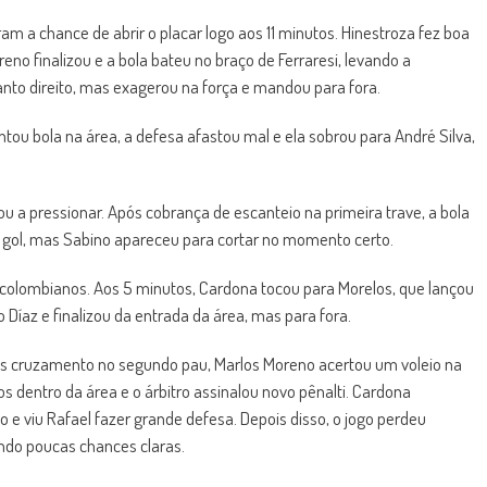
 a chance de abrir o placar logo aos 11 minutos. Hinestroza fez boa
eno finalizou e a bola bateu no braço de Ferraresi, levando a
nto direito, mas exagerou na força e mandou para fora.
tou bola na área, a defesa afastou mal e ela sobrou para André Silva,
ltou a pressionar. Após cobrança de escanteio na primeira trave, a bola
o gol, mas Sabino apareceu para cortar no momento certo.
lombianos. Aos 5 minutos, Cardona tocou para Morelos, que lançou
Díaz e finalizou da entrada da área, mas para fora.
pós cruzamento no segundo pau, Marlos Moreno acertou um voleio na
s dentro da área e o árbitro assinalou novo pênalti. Cardona
e viu Rafael fazer grande defesa. Depois disso, o jogo perdeu
ndo poucas chances claras.