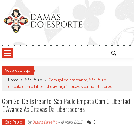
Skip
to
content
Damas do Esporte
Descobrindo talentos femininos para o meio esportivo
Você está aqui
Home
>
São Paulo
>
Com gol de estreante, São Paulo
empata com o Libertad e avança às oitavas da Libertadores
Com Gol De Estreante, São Paulo Empata Com O Libertad
E Avança Às Oitavas Da Libertadores
São Paulo
0
by
Beatriz Carvalho
-
18 maio, 2025