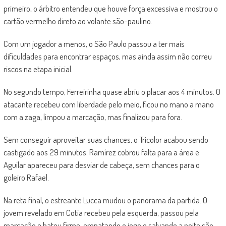
primeiro, o árbitro entendeu que houve força excessiva e mostrou o
cartão vermelho direto ao volante são-paulino.
Com um jogador a menos, o São Paulo passou a ter mais
dificuldades para encontrar espaços, mas ainda assim não correu
riscos na etapa inicial.
No segundo tempo, Ferreirinha quase abriu o placar aos 4 minutos. O
atacante recebeu com liberdade pelo meio, ficou no mano a mano
com a zaga, limpou a marcação, mas finalizou para fora.
Sem conseguir aproveitar suas chances, o Tricolor acabou sendo
castigado aos 29 minutos. Ramírez cobrou falta para a área e
Aguilar apareceu para desviar de cabeça, sem chances para o
goleiro Rafael.
Na reta final, o estreante Lucca mudou o panorama da partida. O
jovem revelado em Cotia recebeu pela esquerda, passou pela
marcação e bateu firme, empatando o jogo e salvando a noite são-