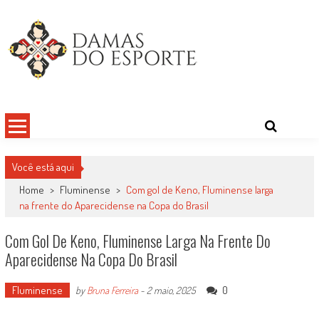
Skip
to
content
Damas do Esporte
Descobrindo talentos femininos para o meio esportivo
Você está aqui
Home
>
Fluminense
>
Com gol de Keno, Fluminense larga
na frente do Aparecidense na Copa do Brasil
Com Gol De Keno, Fluminense Larga Na Frente Do
Aparecidense Na Copa Do Brasil
Fluminense
0
by
Bruna Ferreira
-
2 maio, 2025