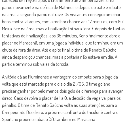
cabeceio de Freytes após o cruzamento de Samuel Xavier, uma
parou novamente na defesa de Matheus e depois do bate e rebate
na área, a segunda parou na trave. Os visitantes conseguiram criar
bons contra-ataques, com a melhor chance aos 17 minutos, com Gui
Meira livre na área, mas a finalização foi para fora. E depois de tantas
tentativas de finalizações, aos 35 minutos, Keno finalmente abre o
placar no Maracanã, em uma jogada individual que terminou em um
chute de fora da área. Até o apito final, o time de Renato Gaúcho
ainda desperdiçou chances, mas a pontaria não estava em dia. A
partida terminou sob vaias da torcida.
A vitória dá ao Fluminense a vantagem do empate para o jogo da
volta que está marcado para o dia o dia 21/05. O time goiano
precisar ganhar por pelo menos dois gols de diferença para avançar
direto. Caso devolva o placar de 1 a 0, a decisão da vaga vai para os
pênaltis. O time de Renato Gaúcho volta as suas atenções para o
Campeonato Brasileiro, o próximo confronto do tricolor é contra o
Sport, no próximo sábado (3), também no Maracanã.