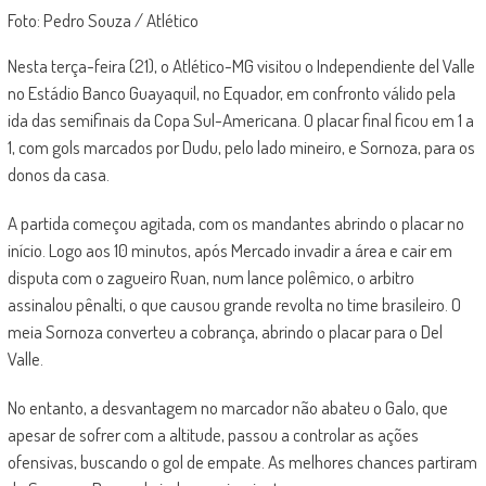
Foto: Pedro Souza / Atlético
Nesta terça-feira (21), o Atlético-MG visitou o Independiente del Valle
no Estádio Banco Guayaquil, no Equador, em confronto válido pela
ida das semifinais da Copa Sul-Americana. O placar final ficou em 1 a
1, com gols marcados por Dudu, pelo lado mineiro, e Sornoza, para os
donos da casa.
A partida começou agitada, com os mandantes abrindo o placar no
início. Logo aos 10 minutos, após Mercado invadir a área e cair em
disputa com o zagueiro Ruan, num lance polêmico, o arbitro
assinalou pênalti, o que causou grande revolta no time brasileiro. O
meia Sornoza converteu a cobrança, abrindo o placar para o Del
Valle.
No entanto, a desvantagem no marcador não abateu o Galo, que
apesar de sofrer com a altitude, passou a controlar as ações
ofensivas, buscando o gol de empate. As melhores chances partiram