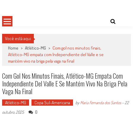
Skip
Damas do Esporte
Descobrindo talentos femininos para o meio esportivo
to
content
Você está aqui
Home
>
Atlético-MG
>
Com gol nos minutos finais,
Atlético-MG empata com Independiente del Valle e se
mantém vivo na briga pela vaga na final
Com Gol Nos Minutos Finais, Atlético-MG Empata Com
Independiente Del Valle E Se Mantém Vivo Na Briga Pela
Vaga Na Final
Atlético-MG
Copa Sul-Americana
by
Maria Fernanda dos Santos
-
22
0
outubro, 2025