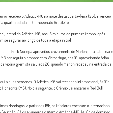
êmio recebeu o Atlético-MG na noite desta quarta-feira (25), e venceu
pela quarta rodada do Campeonato Brasileiro.
el, lateral do Atlético-MG, aos 15 minutos do primeiro tempo, após
 se segurar ao longo de toda a etapa inicial.
 quando Erick Noriega aproveitou cruzamento de Marlon para cabecear 
co-MG conseguiu o empate com Victor Hugo, aos 10, aproveitando falha
 da vitória gremista saiu aos 20, quando Marlon recebeu na entrada da
ui a duas semanas. O Atlético-MG vai receber o Internacional, às 19h
o Horizonte (MG). No dia seguinte, o Grêmio vai encarar o Red Bull
imos domingos, a partir das 18h, os tricolores encaram o Internacional,
al do Gauchão. Já os alvinegros visitam o América-MG, às 18h de domingo