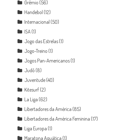
Grêmio
(56)
Handebol
(12)
Internacional
(50)
ISA
(1)
Jogo das Estrelas
(1)
Jogo-Treino
(1)
Jogos Pan-Americanos
(1)
Judô
(8)
Juventude
(40)
Kitesurf
(2)
La Liga
(62)
Libertadores da América
(85)
Libertadores da América Feminina
(17)
Liga Europa
(1)
Maratona Aquática
(1)