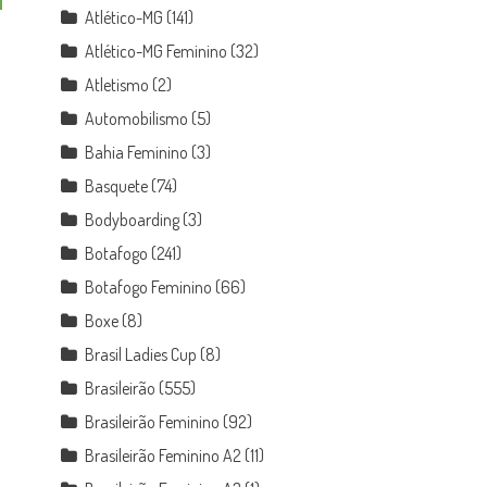
Atlético-MG
(141)
Atlético-MG Feminino
(32)
Atletismo
(2)
Automobilismo
(5)
Bahia Feminino
(3)
Basquete
(74)
Bodyboarding
(3)
e
Botafogo
(241)
Botafogo Feminino
(66)
Boxe
(8)
Brasil Ladies Cup
(8)
Brasileirão
(555)
Brasileirão Feminino
(92)
Brasileirão Feminino A2
(11)