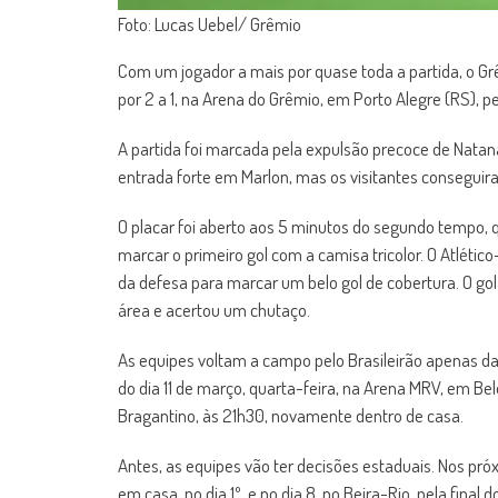
Foto: Lucas Uebel/ Grêmio
Com um jogador a mais por quase toda a partida, o Gr
por 2 a 1, na Arena do Grêmio, em Porto Alegre (RS), 
A partida foi marcada pela expulsão precoce de Natana
entrada forte em Marlon, mas os visitantes conseguiram
O placar foi aberto aos 5 minutos do segundo tempo,
marcar o primeiro gol com a camisa tricolor. O Atléti
da defesa para marcar um belo gol de cobertura. O gol
área e acertou um chutaço.
As equipes voltam a campo pelo Brasileirão apenas daq
do dia 11 de março, quarta-feira, na Arena MRV, em Bel
Bragantino, às 21h30, novamente dentro de casa.
Antes, as equipes vão ter decisões estaduais. Nos próx
em casa, no dia 1º, e no dia 8, no Beira-Rio, pela fin