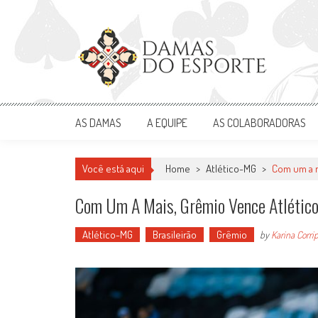
Skip
to
content
Damas do Esporte
Descobrindo talentos femininos para o meio esportivo
AS DAMAS
A EQUIPE
AS COLABORADORAS
Você está aqui
Home
>
Atlético-MG
>
Com um a m
Com Um A Mais, Grêmio Vence Atlético
Atlético-MG
Brasileirão
Grêmio
by
Karina Corrip