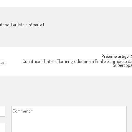
tebol Paulista e Fórmula 1
Próximo artigo
Corinthians bate o Flamengo, domina a final e é campeão d
tão
Supercop