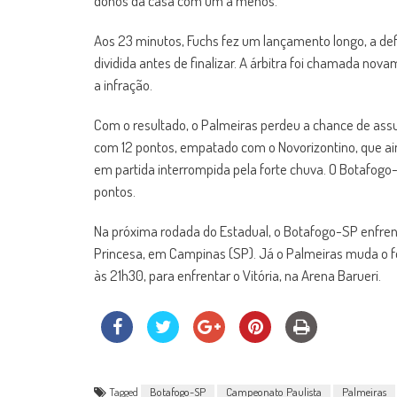
donos da casa com um a menos.
Aos 23 minutos, Fuchs fez um lançamento longo, a def
dividida antes de finalizar. A árbitra foi chamada nov
a infração.
Com o resultado, o Palmeiras perdeu a chance de as
com 12 pontos, empatado com o Novorizontino, que ai
em partida interrompida pela forte chuva. O Botafogo-
pontos.
Na próxima rodada do Estadual, o Botafogo-SP enfrenta
Princesa, em Campinas (SP). Já o Palmeiras muda o fo
às 21h30, para enfrentar o Vitória, na Arena Barueri.
Tagged
Botafogo-SP
Campeonato Paulista
Palmeiras