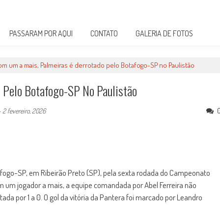
PASSARAM POR AQUI
CONTATO
GALERIA DE FOTOS
om um a mais, Palmeiras é derrotado pelo Botafogo-SP no Paulistão
 Pelo Botafogo-SP No Paulistão
-
2 fevereiro, 2026
otafogo-SP, em Ribeirão Preto (SP), pela sexta rodada do Campeonato
 um jogador a mais, a equipe comandada por Abel Ferreira não
ada por 1 a 0. O gol da vitória da Pantera foi marcado por Leandro