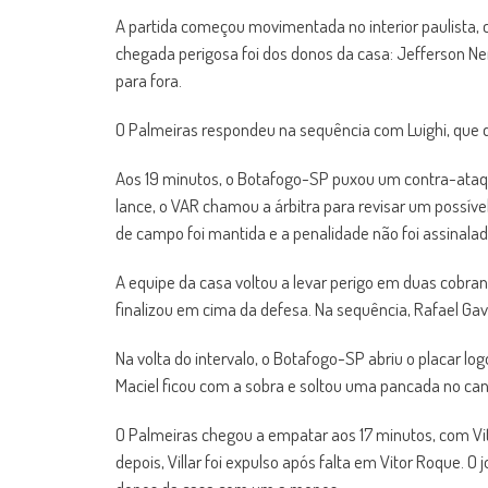
A partida começou movimentada no interior paulista, c
chegada perigosa foi dos donos da casa: Jefferson Ne
para fora.
O Palmeiras respondeu na sequência com Luighi, que dr
Aos 19 minutos, o Botafogo-SP puxou um contra-ataque
lance, o VAR chamou a árbitra para revisar um possíve
de campo foi mantida e a penalidade não foi assinalad
A equipe da casa voltou a levar perigo em duas cobran
finalizou em cima da defesa. Na sequência, Rafael G
Na volta do intervalo, o Botafogo-SP abriu o placar lo
Maciel ficou com a sobra e soltou uma pancada no ca
O Palmeiras chegou a empatar aos 17 minutos, com Vit
depois, Villar foi expulso após falta em Vitor Roque.