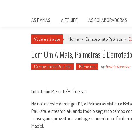
Skip
Damas do Esporte
to
Descobrindo talentos femininos para o meio esportivo
content
AS DAMAS
A EQUIPE
AS COLABORADORAS
Você está aqui
Home
>
Campeonato Paulista
>
C
Com Um A Mais, Palmeiras É Derrotado
Campeonato Paulista
Palmeiras
by
Beatriz Carvalho
Foto: Fabio Menotti/Palmeiras
Na noite deste domingo (1º), o Palmeiras visitou o B
Paulista, e mesmo atuando todo o segundo tempo com
conseguiu aproveitar a vantagem numérica e foi derrot
Maciel.