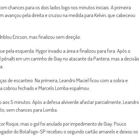
om chances para os dois lados logo nos minutos iniciais. A primeira
m avançou pela direita e cruzou na medida para Kelvin, que cabeceou
iblou Ericson, mas finalizou sem direção.
 pela esquerda. Hygor invadiu a área e finalizou para fora. Após o
l pênalti em um carrinho de Giay no atacante da Pantera, mas a decisã
a.
ças de escanteio. Na primeira, Leandro Maciel ficou com a sobra e
ava cobrou fechado e Marcelo Lomba espalmou.
go aos 5 minutos. Após a defesa alviverde afastar parcialmente, Leandro
nto, sem chances para Lomba.
or Roque, mas o gol foi anulado por impedimento de Giay. Pouco
 O jogador do Botafogo-SP recebeu o segundo cartão amarelo e deixou os