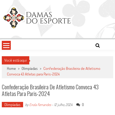
Skip
to
content
Damas do Esporte
Descobrindo talentos femininos para o meio esportivo
Você está aqui
Home
>
Olimpíadas
>
Confederação Brasileira de Atletismo
Convoca 43 Atletas para Paris-2024
Confederação Brasileira De Atletismo Convoca 43
Atletas Para Paris-2024
Olimpíadas
0
by
Enola Fernandes
-
12 julho, 2024