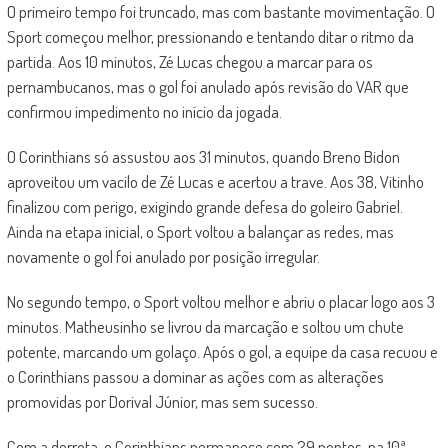
O primeiro tempo foi truncado, mas com bastante movimentação. O
Sport começou melhor, pressionando e tentando ditar o ritmo da
partida. Aos 10 minutos, Zé Lucas chegou a marcar para os
pernambucanos, mas o gol foi anulado após revisão do VAR que
confirmou impedimento no início da jogada.
O Corinthians só assustou aos 31 minutos, quando Breno Bidon
aproveitou um vacilo de Zé Lucas e acertou a trave. Aos 38, Vitinho
finalizou com perigo, exigindo grande defesa do goleiro Gabriel.
Ainda na etapa inicial, o Sport voltou a balançar as redes, mas
novamente o gol foi anulado por posição irregular.
No segundo tempo, o Sport voltou melhor e abriu o placar logo aos 3
minutos. Matheusinho se livrou da marcação e soltou um chute
potente, marcando um golaço. Após o gol, a equipe da casa recuou e
o Corinthians passou a dominar as ações com as alterações
promovidas por Dorival Júnior, mas sem sucesso.
Com a derrota, o Corinthians permanece com 29 pontos, na 10ª