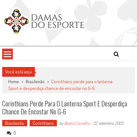
Skip
to
content
Damas do Esporte
Descobrindo talentos femininos para o meio esportivo
Você está aqui
Home
>
Brasileirão
>
Corinthians perde para o lanterna
Sport e desperdiça chance de encostar no G-6
Corinthians Perde Para O Lanterna Sport E Desperdiça
Chance De Encostar No G-6
Brasileirão
Corinthians
by
Beatriz Carvalho
-
22 setembro, 2025
0