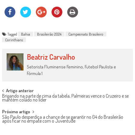
Tagged
Bahia
Brasileirão 2024
Campeonato Brasileiro
Corinthians
Beatriz Carvalho
Setorista Fluminense Feminino, Futebol Paulista e
Fórmula 1
Post
Artigo anterior
Brigando na parte de cima da tabela, Palmeiras vence o Cruzeiro e se
navigation
mantém colado no líder
Próximo artigo
São Paulo desperdiça a chance de se garantir no G4 do Brasileirão
após ficar no empate com o Juventude