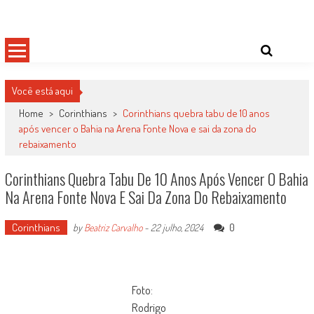
Skip
Damas do Esporte
Descobrindo talentos femininos para o meio esportivo
to
content
Você está aqui
Home
>
Corinthians
>
Corinthians quebra tabu de 10 anos
após vencer o Bahia na Arena Fonte Nova e sai da zona do
rebaixamento
Corinthians Quebra Tabu De 10 Anos Após Vencer O Bahia
Na Arena Fonte Nova E Sai Da Zona Do Rebaixamento
Corinthians
0
by
Beatriz Carvalho
-
22 julho, 2024
Foto:
Rodrigo