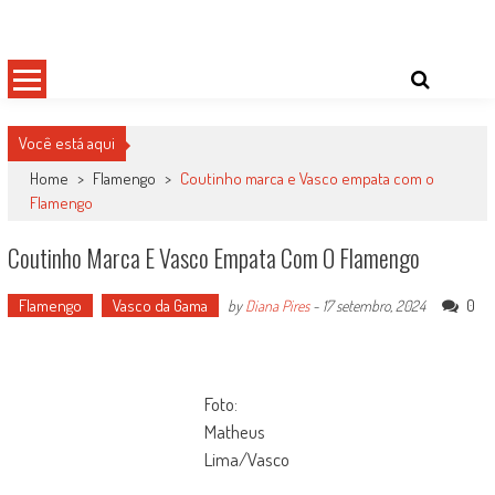
Skip
Damas do Esporte
Descobrindo talentos femininos para o meio esportivo
to
content
Você está aqui
Home
>
Flamengo
>
Coutinho marca e Vasco empata com o
Flamengo
Coutinho Marca E Vasco Empata Com O Flamengo
Flamengo
Vasco da Gama
0
by
Diana Pires
-
17 setembro, 2024
Foto:
Matheus
Lima/Vasco