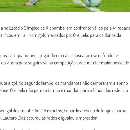
una no Estádio Olímpico de Riobamba, em confronto válido pela 4ª rodad
l ficou em 1 a 1, com gols marcados por Orejuela, para os donos da
os. Os equatorianos, jogando em casa, buscaram se defender e
 da vitória para seguir vivo na competição, procurou ter maior posse de
hute a gol. No segundo tempo, os mandantes não demoraram a abrir o
irense, Orejuela não perdeu tempo e mandou para o fundo das redes do
eu gol de empate. Aos 16 minutos, Eduardo arriscou de longe e parou
 Lautaro Díaz estufou as redes e igualou o marcador.