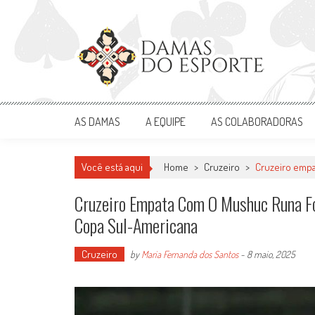
Skip
to
content
Damas do Esporte
Descobrindo talentos femininos para o meio esportivo
AS DAMAS
A EQUIPE
AS COLABORADORAS
Você está aqui
Home
>
Cruzeiro
>
Cruzeiro empa
Cruzeiro Empata Com O Mushuc Runa F
Copa Sul-Americana
Cruzeiro
by
Maria Fernanda dos Santos
-
8 maio, 2025