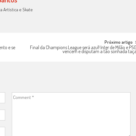
a Artística e Skate
Próximo artigo
nto e se
Final da Champions League será azul! Inter de Milão e PS
vencem e disputam a tão sonhada taç