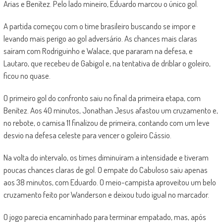
Arias e Benítez. Pelo lado mineiro, Eduardo marcou o único gol.
A partida começou com o time brasileiro buscando se impor e
levando mais perigo ao gol adversário. As chances mais claras
saíram com Rodriguinho e Walace, que pararam na defesa, e
Lautaro, que recebeu de Gabigol e, na tentativa de driblar o goleiro,
ficou no quase.
O primeiro gol do confronto saiu no final da primeira etapa, com
Benítez. Aos 40 minutos, Jonathan Jesus afastou um cruzamento e,
no rebote, o camisa 11 finalizou de primeira, contando com um leve
desvio na defesa celeste para vencer o goleiro Cássio.
Na volta do intervalo, os times diminuíram a intensidade e tiveram
poucas chances claras de gol. O empate do Cabuloso saiu apenas
aos 38 minutos, com Eduardo. O meio-campista aproveitou um belo
cruzamento feito por Wanderson e deixou tudo igual no marcador.
O jogo parecia encaminhado para terminar empatado, mas, após