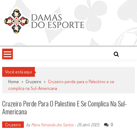
Skip
to
content
Damas do Esporte
Descobrindo talentos femininos para o meio esportivo
Você está aqui
Home
>
Cruzeiro
>
Cruzeiro perde para o Palestino e se
complica na Sul-Americana
Cruzeiro Perde Para O Palestino E Se Complica Na Sul-
Americana
Cruzeiro
0
by
Maria Fernanda dos Santos
-
26 abril, 2025