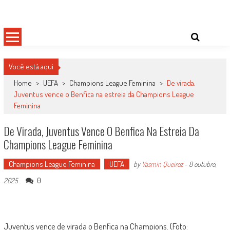
Skip
Damas do Esporte
Descobrindo talentos femininos para o meio esportivo
to
content
Você está aqui
Home
>
UEFA
>
Champions League Feminina
>
De virada,
Juventus vence o Benfica na estreia da Champions League
Feminina
De Virada, Juventus Vence O Benfica Na Estreia Da
Champions League Feminina
Champions League Feminina
UEFA
by
Yasmin Queiroz
-
8 outubro,
0
2025
Juventus vence de virada o Benfica na Champions. (Foto: