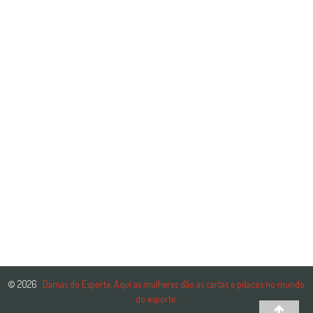
© 2026
. Damas do Esporte. Aqui as mulheres dão as cartas e pitacos no mundo
do esporte.