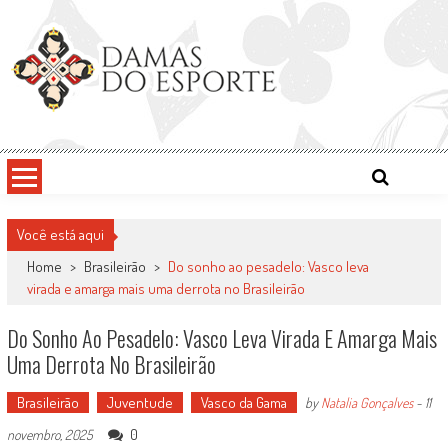
Skip
to
content
Damas do Esporte
Descobrindo talentos femininos para o meio esportivo
Você está aqui
Home
>
Brasileirão
>
Do sonho ao pesadelo: Vasco leva
virada e amarga mais uma derrota no Brasileirão
Do Sonho Ao Pesadelo: Vasco Leva Virada E Amarga Mais
Uma Derrota No Brasileirão
Brasileirão
Juventude
Vasco da Gama
by
Natalia Gonçalves
-
11
0
novembro, 2025