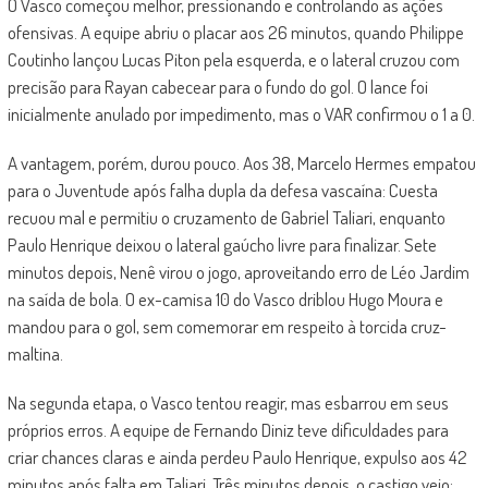
O Vasco começou melhor, pressionando e controlando as ações
ofensivas. A equipe abriu o placar aos 26 minutos, quando Philippe
Coutinho lançou Lucas Piton pela esquerda, e o lateral cruzou com
precisão para Rayan cabecear para o fundo do gol. O lance foi
inicialmente anulado por impedimento, mas o VAR confirmou o 1 a 0.
A vantagem, porém, durou pouco. Aos 38, Marcelo Hermes empatou
para o Juventude após falha dupla da defesa vascaína: Cuesta
recuou mal e permitiu o cruzamento de Gabriel Taliari, enquanto
Paulo Henrique deixou o lateral gaúcho livre para finalizar. Sete
minutos depois, Nenê virou o jogo, aproveitando erro de Léo Jardim
na saída de bola. O ex-camisa 10 do Vasco driblou Hugo Moura e
mandou para o gol, sem comemorar em respeito à torcida cruz-
maltina.
Na segunda etapa, o Vasco tentou reagir, mas esbarrou em seus
próprios erros. A equipe de Fernando Diniz teve dificuldades para
criar chances claras e ainda perdeu Paulo Henrique, expulso aos 42
minutos após falta em Taliari. Três minutos depois, o castigo veio: