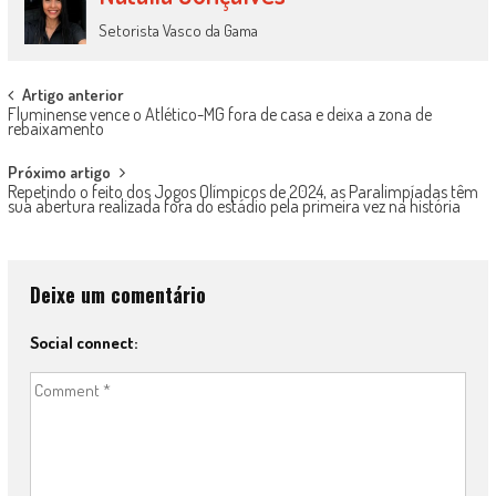
Setorista Vasco da Gama
Post
Artigo anterior
Fluminense vence o Atlético-MG fora de casa e deixa a zona de
navigation
rebaixamento
Próximo artigo
Repetindo o feito dos Jogos Olímpicos de 2024, as Paralimpíadas têm
sua abertura realizada fora do estádio pela primeira vez na história
Deixe um comentário
Social connect: