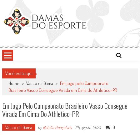
Skip
to
content
Damas do Esporte
Descobrindo talentos femininos para o meio esportivo
Você está aqui
Home
>
Vasco da Gama
>
Em jogo pelo Campeonato
Brasileiro Vasco Consegue Virada em Cima do Athletico-PR
Em Jogo Pelo Campeonato Brasileiro Vasco Consegue
Virada Em Cima Do Athletico-PR
Vasco da Gama
0
by
Natalia Gonçalves
-
29 agosto, 2024