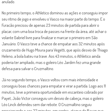
anulado.
No primeiro tempo, o Athletico dominou as ações e conseguiu impor
seu ritmo de jogo e envolveu o Vasco na maior parte do tempo. E o
Furacão precisou de apenas 23 minutos de partida para abrir o
placar, com uma boa troca de passes na frente da área, até achar o
volante Gabriel livre para finalizar e marcar o primeiro em São
Januário. O Vasco teve a chance de empatar aos 32 minutos após
cruzamento de Hugo Moura para Vegetti, que após desvio de Thiago
Heleno, a bola bateu na trave. Aos 43 minutos, o Athletico ainda
poderia ter ampliado, mas o goleiro Léo Jardim fez uma grande
defesa para salvar o Cruzmaltino.
Já no segundo tempo, o Vasco voltou com mais intensidade e
conseguiu boas chances para empatar e virar a partida. Logo aos 11
minutos, teve a primeira oportunidade em escanteio cobrado por
Payet, João Victor conseguiu um desvio de cabeça, mas o goleiro
Léo Linck defendeu sem dar rebote. O Cruzmaltino seguiu
pressionando e aos 22 minutos, em contra-ataque de Rayan que