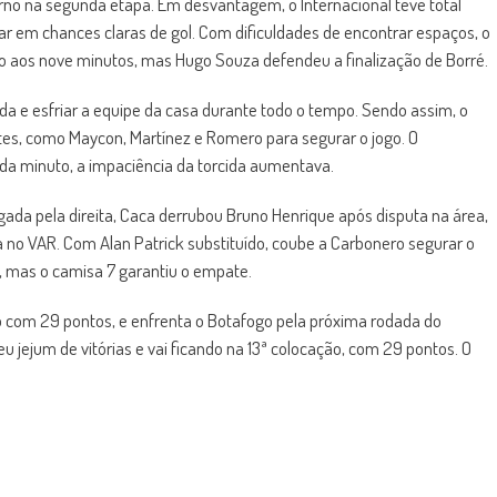
rno na segunda etapa. Em desvantagem, o Internacional teve total
ar em chances claras de gol. Com dificuldades de encontrar espaços, o
igo aos nove minutos, mas Hugo Souza defendeu a finalização de Borré.
ida e esfriar a equipe da casa durante todo o tempo. Sendo assim, o
tes, como Maycon, Martínez e Romero para segurar o jogo. O
 cada minuto, a impaciência da torcida aumentava.
gada pela direita, Caca derrubou Bruno Henrique após disputa na área,
da no VAR. Com Alan Patrick substituído, coube a Carbonero segurar o
o, mas o camisa 7 garantiu o empate.
ão com 29 pontos, e enfrenta o Botafogo pela próxima rodada do
eu jejum de vitórias e vai ficando na 13ª colocação, com 29 pontos. O