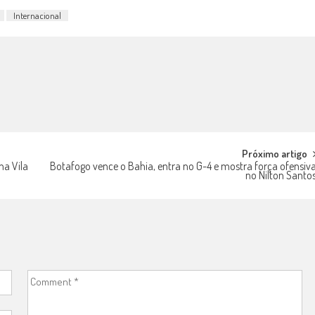
Internacional
Próximo artigo
a Vila
Botafogo vence o Bahia, entra no G-4 e mostra força ofensiv
no Nilton Santo