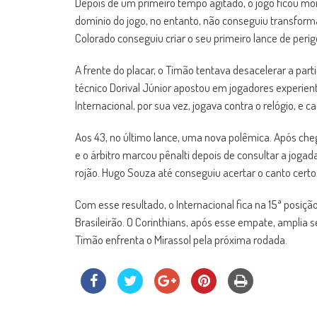
Depois de um primeiro tempo agitado, o jogo ficou mo
domínio do jogo, no entanto, não conseguiu transform
Colorado conseguiu criar o seu primeiro lance de per
A frente do placar, o Timão tentava desacelerar a part
técnico Dorival Júnior apostou em jogadores experien
Internacional, por sua vez, jogava contra o relógio, e
Aos 43, no último lance, uma nova polêmica. Após che
e o árbitro marcou pênalti depois de consultar a joga
rojão. Hugo Souza até conseguiu acertar o canto cert
Com esse resultado, o Internacional fica na 15ª posiç
Brasileirão. O Corinthians, após esse empate, amplia s
Timão enfrenta o Mirassol pela próxima rodada.