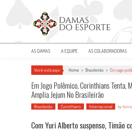
Skip
to
content
Damas do Esporte
Descobrindo talentos femininos para o meio esportivo
AS DAMAS
A EQUIPE
AS COLABORADORAS
Você está aqui
Home
>
Brasileirão
>
Em jogo polê
Em Jogo Polêmico, Corinthians Tenta, 
Amplia Jejum No Brasileirão
Brasileirão
Corinthians
Internacional
by
Karina
Com Yuri Alberto suspenso, Timão co