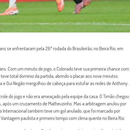
hians se enfrentaram pela 26ª rodada do Brasileirão, no Beira Rio, em
ians. Com um minuto de jogo, o Colorado teve sua primeira chance com
 teve total domínio da partida, abrindo o placar aos nove minutos.
ea e Gui Negão mergulhou de cabeça para estufar as redes de Anthony.
ontrole do jogo e não era ameaçado pela equipe da casa. O Timão chegou
s, após um cruzamento de Matheuzinho. Mas a arbitragem anulou por
, o Internacional também teve um gol anulado, que foi marcado por
 Vantagem paulista e primeiro tempo com clima quente no Beira Rio.