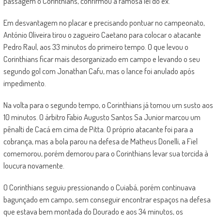
passagem o Corinthians, confirmou a famosa lei do ex.
Em desvantagem no placar e precisando pontuar no campeonato,
António Oliveira tirou o zagueiro Caetano para colocar o atacante
Pedro Raul, aos 33 minutos do primeiro tempo. O que levou o
Corinthians ficar mais desorganizado em campo e levando o seu
segundo gol com Jonathan Cafu, mas o lance foi anulado após
impedimento.
Na volta para o segundo tempo, o Corinthians já tomou um susto aos
10 minutos. O árbitro Fabio Augusto Santos Sa Junior marcou um
pênalti de Cacá em cima de Pitta. O próprio atacante foi para a
cobrança, mas a bola parou na defesa de Matheus Donelli, a Fiel
comemorou, porém demorou para o Corinthians levar sua torcida à
loucura novamente.
O Corinthians seguiu pressionando o Cuiabá, porém continuava
bagunçado em campo, sem conseguir encontrar espaços na defesa
que estava bem montada do Dourado e aos 34 minutos, os