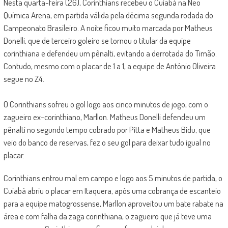
Nesta quarta-feira (26), Corinthians recebeu o Cuiabá na Neo
Química Arena, em partida válida pela décima segunda rodada do
Campeonato Brasileiro. A noite ficou muito marcada por Matheus
Donelli, que de terceiro goleiro se tornou o titular da equipe
corinthiana e defendeu um pênalti, evitando a derrotada do Timão.
Contudo, mesmo com o placar de 1 a 1, a equipe de António Oliveira
segue no Z4.
O Corinthians sofreu o gol logo aos cinco minutos de jogo, com o
zagueiro ex-corinthiano, Marllon. Matheus Donelli defendeu um
pênalti no segundo tempo cobrado por Pitta e Matheus Bidu, que
veio do banco de reservas, fez o seu gol para deixar tudo igual no
placar.
Corinthians entrou mal em campo e logo aos 5 minutos de partida, o
Cuiabá abriu o placar em Itaquera, após uma cobrança de escanteio
para a equipe matogrossense, Marllon aproveitou um bate rabate na
área e com falha da zaga corinthiana, o zagueiro que já teve uma