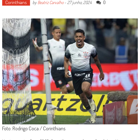
Corinthians
0
by
Beatriz Carvalho
-
27 junho, 2024
Foto: Rodrigo Coca / Corinthians