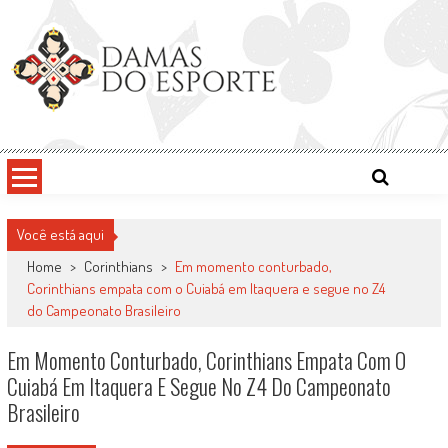
Skip
to
content
Damas do Esporte
Descobrindo talentos femininos para o meio esportivo
Você está aqui
Home
>
Corinthians
>
Em momento conturbado,
Corinthians empata com o Cuiabá em Itaquera e segue no Z4
do Campeonato Brasileiro
Em Momento Conturbado, Corinthians Empata Com O
Cuiabá Em Itaquera E Segue No Z4 Do Campeonato
Brasileiro