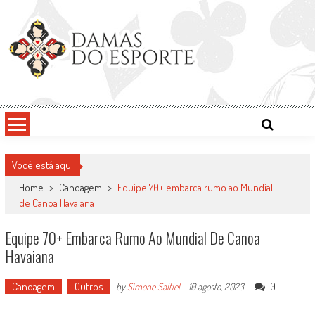
Skip
to
content
Damas do Esporte
Descobrindo talentos femininos para o meio esportivo
Você está aqui
Home
>
Canoagem
>
Equipe 70+ embarca rumo ao Mundial
de Canoa Havaiana
Equipe 70+ Embarca Rumo Ao Mundial De Canoa
Havaiana
Canoagem
Outros
0
by
Simone Saltiel
-
10 agosto, 2023