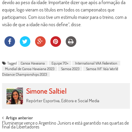
devido ao peso da idade. Importante dizer que após a formação da
equipe, logo vieram os títulos em todos os campeonatos que
participamos. Com isso tive um estimulo maior para o treino, com a
visão de que a idade não nos define”, disse.
Tagged
Canoa Havaiana
Equipe 70+
International VAA Federetion
Mundial de Canoa Havaiana 2023
Samoa 2023
Samoa IVF Va'a World
Distance Championships 2023
Simone Saltiel
Repórter Esportiva, Editora e Social Media
Post
Artigo anterior
Fluminense vence o Argentino Juniors e está garantido nas quartas de
navigation
final da Libertadores