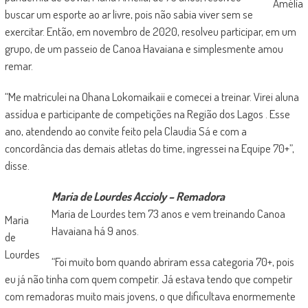
Amélia
buscar um esporte ao ar livre, pois não sabia viver sem se
exercitar. Então, em novembro de 2020, resolveu participar, em um
grupo, de um passeio de Canoa Havaiana e simplesmente amou
remar.
“Me matriculei na Ohana Lokomaikaii e comecei a treinar. Virei aluna
assídua e participante de competições na Região dos Lagos . Esse
ano, atendendo ao convite feito pela Claudia Sá e com a
concordância das demais atletas do time, ingressei na Equipe 70+”,
disse.
Maria de Lourdes Accioly – Remadora
Maria de Lourdes tem 73 anos e vem treinando Canoa
Maria
Havaiana há 9 anos.
de
Lourdes
“Foi muito bom quando abriram essa categoria 70+, pois
eu já não tinha com quem competir. Já estava tendo que competir
com remadoras muito mais jovens, o que dificultava enormemente