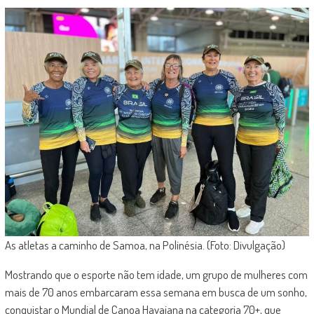
As atletas a caminho de Samoa, na Polinésia. (Foto: Divulgação)
Mostrando que o esporte não tem idade, um grupo de mulheres com
mais de 70 anos embarcaram essa semana em busca de um sonho,
conquistar o Mundial de Canoa Havaiana na categoria 70+, que