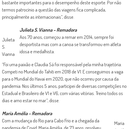
bastante importantes para o desempenho deste esporte. Por não
termos patrocínio a questão das viagens fica complicada,
principalmente as internacionais”, disse.
Julieta S. Vianna – Remadora
Aos 70 anos, começou a remar em 2014, sempre foi
Julieta
desportista mas com a canoa se transformou em atleta
S.
idosa e medalhista.
Vianna
“Foi uma paixão e Claudia Sá foi responsável pela minha trajetória.
Competi no Mundial do Tahiti em 2018 de V1. E conseguimos a vaga
para o Mundial do Havai em 2020, que não ocorreu por causa da
pandemia. Nos últimos 5 anos, participei de diversas competições no
Estadual e Brasileiro de V1 e V6, com várias vitórias. Treino todos os
dias e amo estar no mar.”, disse.
Maria Amélia – Remadora
Com a mudança do Rio para Cabo Frio e a chegada da
Maria
pandemia de Covid, Maria Amélia, de 73 anos, resolveu