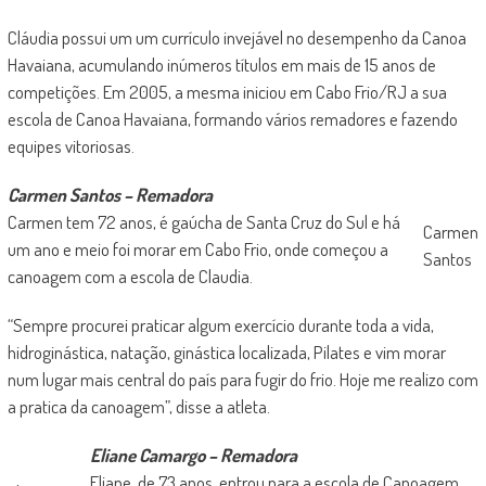
Cláudia possui um um currículo invejável no desempenho da Canoa
Havaiana, acumulando inúmeros títulos em mais de 15 anos de
competições. Em 2005, a mesma iniciou em Cabo Frio/RJ a sua
escola de Canoa Havaiana, formando vários remadores e fazendo
equipes vitoriosas.
Carmen Santos – Remadora
Carmen tem 72 anos, é gaúcha de Santa Cruz do Sul e há
Carmen
um ano e meio foi morar em Cabo Frio, onde começou a
Santos
canoagem com a escola de Claudia.
“Sempre procurei praticar algum exercício durante toda a vida,
hidroginástica, natação, ginástica localizada, Pilates e vim morar
num lugar mais central do país para fugir do frio. Hoje me realizo com
a pratica da canoagem”, disse a atleta.
Eliane Camargo – Remadora
Eliane, de 73 anos, entrou para a escola de Canoagem