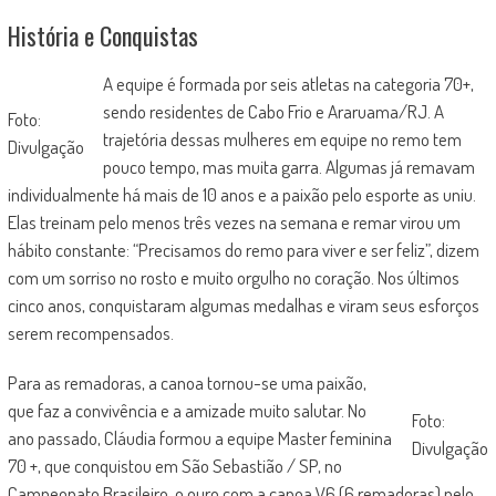
História e Conquistas
A equipe é formada por seis atletas na categoria 70+,
sendo residentes de Cabo Frio e Araruama/RJ. A
Foto:
trajetória dessas mulheres em equipe no remo tem
Divulgação
pouco tempo, mas muita garra. Algumas já remavam
individualmente há mais de 10 anos e a paixão pelo esporte as uniu.
Elas treinam pelo menos três vezes na semana e remar virou um
hábito constante: “Precisamos do remo para viver e ser feliz”, dizem
com um sorriso no rosto e muito orgulho no coração. Nos últimos
cinco anos, conquistaram algumas medalhas e viram seus esforços
serem recompensados.
Para as remadoras, a canoa tornou-se uma paixão,
que faz a convivência e a amizade muito salutar. No
Foto:
ano passado, Cláudia formou a equipe Master feminina
Divulgação
70 +, que conquistou em São Sebastião / SP, no
Campeonato Brasileiro, o ouro com a canoa V6 (6 remadoras) pelo