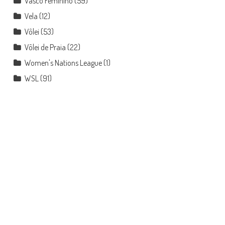
Vasco Feminino
(59)
Vela
(12)
Vôlei
(53)
Vôlei de Praia
(22)
Women's Nations League
(1)
WSL
(91)