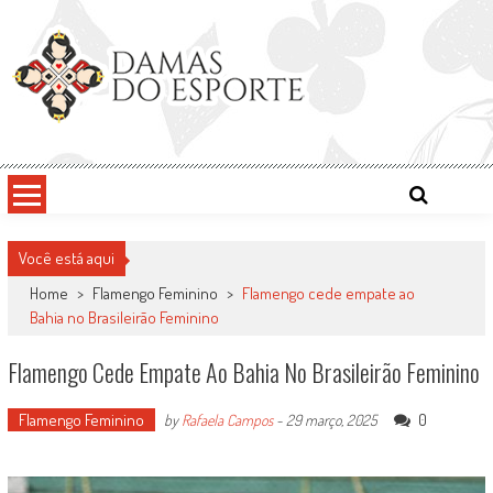
Skip
to
content
Damas do Esporte
Descobrindo talentos femininos para o meio esportivo
Você está aqui
Home
>
Flamengo Feminino
>
Flamengo cede empate ao
Bahia no Brasileirão Feminino
Flamengo Cede Empate Ao Bahia No Brasileirão Feminino
Flamengo Feminino
0
by
Rafaela Campos
-
29 março, 2025