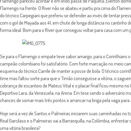
Flamengo pareceu acordar e em lindo passe de Paquetá, Everton domin
Flamengo na frente. O River não se abateu e partiu pra cima do Flame
do técnico Carpegiani que preferiu se defender ao invés de tentar pres
com o gol de Mayada aos 41, em chute de longa distância no cantinho d
forma ideal. Bom para o River que conseguiu voltar para casa com um p
Se para o Flamengo o empate teve sabor amargo, para o Corinthians o 
campeão colombiano foi satisfatório. Com forte marcação no meio camp
esquema do técnico Carrile de manter a posse de bola. O técnico corint
time mas faltou sorte para que o Timão conseguisse a vitória, o zague
cobrança de escanteio de Mateus Vital e o placar final ficou mesmo no 
Deportivo Lara, da Venezuela, na Arena. Em tese sendo o adversário ma
chances de somar mais três pontos e arrancar na briga pela vaga para 
Hoje será a vez de Santos e Palmeiras iniciarem suas caminhadas no to
Real Garcilaso e o Palmeiras vai a Barranquilla, na Colômbia, enfrenta
uma vitória brasileira?