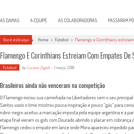
Skip
Damas do Esporte
to
Descobrindo talentos femininos para o meio esportivo
content
AS DAMAS
A EQUIPE
AS COLABORADORAS
PASSARAM PO
Você está aqui
Home
>
Futebol
>
Flamengo e Corinthians estreia
Flamengo E Corinthians Estreiam Com Empates De 
Futebol
by
Luciana Zogaib
-
1 março, 2018
Brasileiros ainda não venceram na competição
O Flamengo iniciou sua caminhada na Libertadores sem o seu principal 
Santos vazio o time mostrou pouca inspiração e pouco “gás” para conseg
rubro-negro aceitou a marcação imposta pela equipe argentina e a part
etapa final vieram os gols com Dourado abrindo o placar em cobrança 
Flamengo cedeu o empate em lance onde Mora apareceu impedido para 