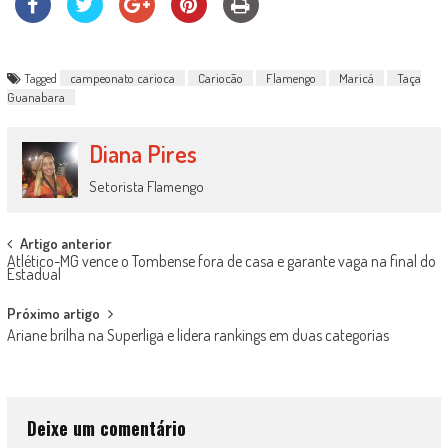
Tagged
campeonato carioca
Cariocão
Flamengo
Maricá
Taça
Guanabara
Diana Pires
Setorista Flamengo
Post
Artigo anterior
Atlético-MG vence o Tombense fora de casa e garante vaga na final do
navigation
Estadual
Próximo artigo
Ariane brilha na Superliga e lidera rankings em duas categorias
Deixe um comentário