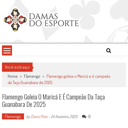
Skip
to
content
Damas do Esporte
Descobrindo talentos femininos para o meio esportivo
Você está aqui
Home
>
Flamengo
>
Flamengo goleia o Maricá e é campeão
da Taça Guanabara de 2025
Flamengo Goleia O Maricá E É Campeão Da Taça
Guanabara De 2025
Flamengo
0
by
Diana Pires
-
24 fevereiro, 2025