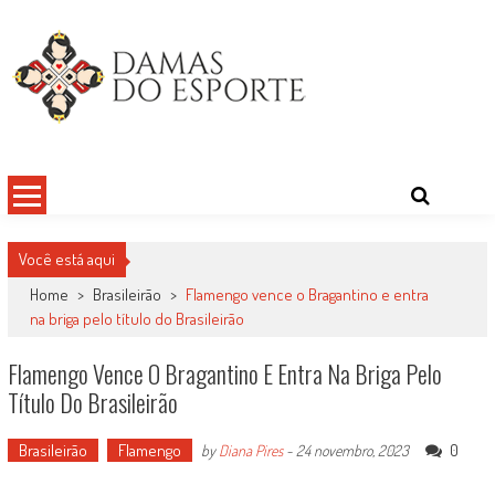
Skip
to
content
Damas do Esporte
Descobrindo talentos femininos para o meio esportivo
Você está aqui
Home
>
Brasileirão
>
Flamengo vence o Bragantino e entra
na briga pelo título do Brasileirão
Flamengo Vence O Bragantino E Entra Na Briga Pelo
Título Do Brasileirão
Brasileirão
Flamengo
0
by
Diana Pires
-
24 novembro, 2023