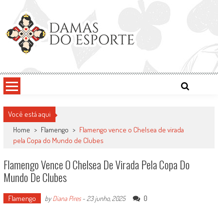
Skip
to
content
Damas do Esporte
Descobrindo talentos femininos para o meio esportivo
Você está aqui
Home
>
Flamengo
>
Flamengo vence o Chelsea de virada
pela Copa do Mundo de Clubes
Flamengo Vence O Chelsea De Virada Pela Copa Do
Mundo De Clubes
Flamengo
0
by
Diana Pires
-
23 junho, 2025