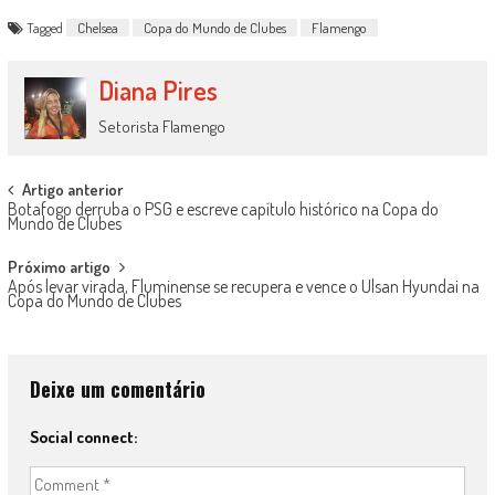
Tagged
Chelsea
Copa do Mundo de Clubes
Flamengo
Diana Pires
Setorista Flamengo
Post
Artigo anterior
Botafogo derruba o PSG e escreve capítulo histórico na Copa do
navigation
Mundo de Clubes
Próximo artigo
Após levar virada, Fluminense se recupera e vence o Ulsan Hyundai na
Copa do Mundo de Clubes
Deixe um comentário
Social connect: