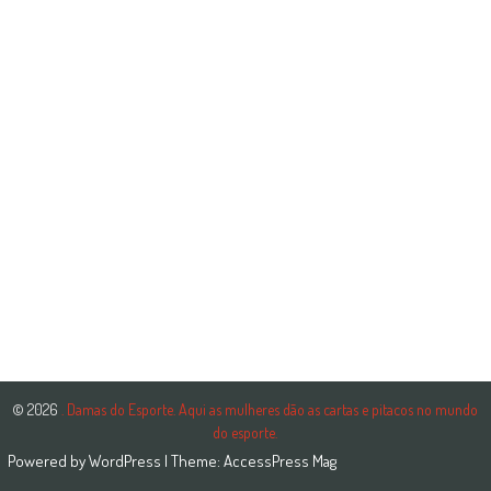
© 2026
. Damas do Esporte. Aqui as mulheres dão as cartas e pitacos no mundo
do esporte.
Powered by
WordPress
| Theme:
AccessPress Mag