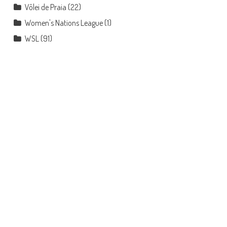
Vôlei de Praia
(22)
Women's Nations League
(1)
WSL
(91)