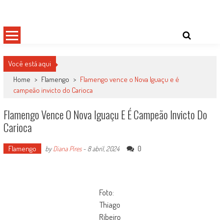
Skip
Damas do Esporte
Descobrindo talentos femininos para o meio esportivo
to
content
Você está aqui
Home
>
Flamengo
>
Flamengo vence o Nova Iguaçu e é
campeão invicto do Carioca
Flamengo Vence O Nova Iguaçu E É Campeão Invicto Do
Carioca
Flamengo
0
by
Diana Pires
-
8 abril, 2024
Foto:
Thiago
Ribeiro