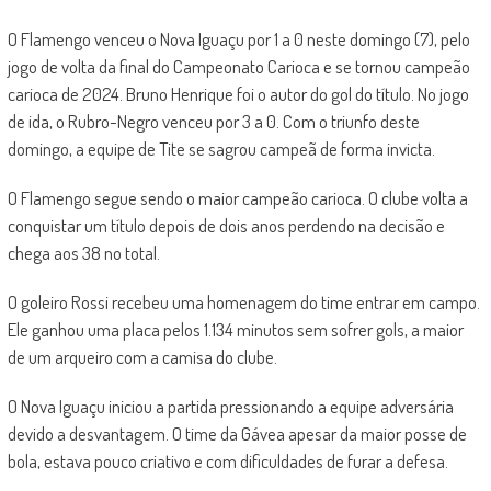
O Flamengo venceu o Nova Iguaçu por 1 a 0 neste domingo (7), pelo
jogo de volta da final do Campeonato Carioca e se tornou campeão
carioca de 2024. Bruno Henrique foi o autor do gol do título. No jogo
de ida, o Rubro-Negro venceu por 3 a 0. Com o triunfo deste
domingo, a equipe de Tite se sagrou campeã de forma invicta.
O Flamengo segue sendo o maior campeão carioca. O clube volta a
conquistar um título depois de dois anos perdendo na decisão e
chega aos 38 no total.
O goleiro Rossi recebeu uma homenagem do time entrar em campo.
Ele ganhou uma placa pelos 1.134 minutos sem sofrer gols, a maior
de um arqueiro com a camisa do clube.
O Nova Iguaçu iniciou a partida pressionando a equipe adversária
devido a desvantagem. O time da Gávea apesar da maior posse de
bola, estava pouco criativo e com dificuldades de furar a defesa.