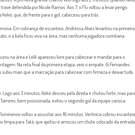
 trave defendida por Nicole Ramos. Aos 7, o Flu voltou a levar perigo:
Keké, que, de frente para o gol, cabeceou para trás.
nsiva. Em cobrança de escanteio, Andressa Alves levantou na primeira
iato, e a bola ficou viva na área, mas nenhuma jogadora corintiana
ruzou na área e Lelê apareceu livre para cabecear e mandar para o
ntagem. Na reta final da primeira etapa, veio o empate. Gi Fernandes
ro subiu mais que a marcação para cabecear com firmeza e deixar tudo
Logo aos 3 minutos, Keké desceu pela direita e chutou forte, mas par
 Tamires, bem posicionada, evitou o segundo gol da equipe carioca.
 Fluminense voltou a assustar aos 16 minutos. Verônica cobrou escantei
ou limpa para Tatá, que ajeitou e arriscou um chute colocado da entrada