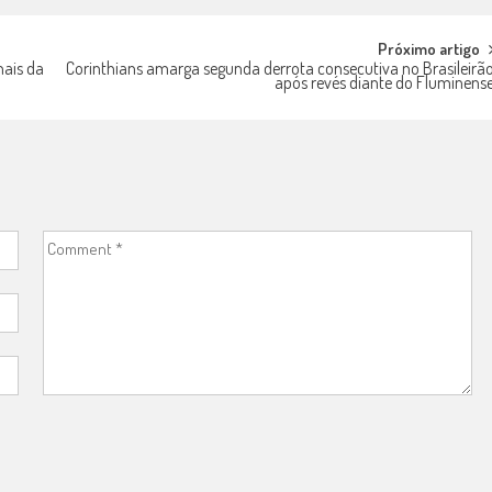
Próximo artigo
nais da
Corinthians amarga segunda derrota consecutiva no Brasileirã
após revés diante do Fluminens