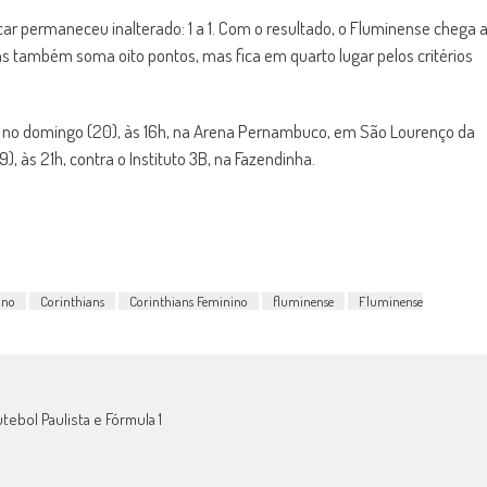
ar permaneceu inalterado: 1 a 1. Com o resultado, o Fluminense chega 
ns também soma oito pontos, mas fica em quarto lugar pelos critérios
E no domingo (20), às 16h, na Arena Pernambuco, em São Lourenço da
, às 21h, contra o Instituto 3B, na Fazendinha.
ino
Corinthians
Corinthians Feminino
fluminense
Fluminense
tebol Paulista e Fórmula 1