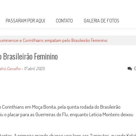
PASSARAM POR AQUI
CONTATO
GALERIA DE FOTOS
luminense e Corinthians empatam pelo Brasileirão Feminino
 Brasileirão Feminino
triz Carvalho
-
17 abril, 2025
o Corinthians em Moça Bonita, pela quinta rodada do Brasileirão
iu o placar para as Guerreiras do Flu, enquanto Letícia Monteiro deixou
itantes. A primeira grande chance veio logo aos 2 minutos, quando Kek