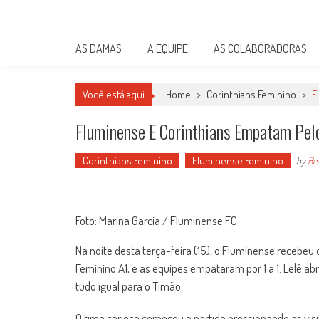
Skip
Damas do Esporte
to
Descobrindo talentos femininos para o meio esportivo
content
AS DAMAS
A EQUIPE
AS COLABORADORAS
Você está aqui
Home
>
Corinthians Feminino
>
F
Fluminense E Corinthians Empatam Pelo
Corinthians Feminino
Fluminense Feminino
by
Bea
Foto: Marina Garcia / Fluminense FC
Na noite desta terça-feira (15), o Fluminense recebeu 
Feminino A1, e as equipes empataram por 1 a 1. Lelê abr
tudo igual para o Timão.
O time carioca começou a partida pressionando as vis