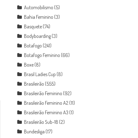
Automobilismo
(5)
a
Bahia Feminino
(3)
Basquete
(74)
Bodyboarding
(3)
Botafogo
(241)
Botafogo Feminino
(66)
Boxe
(8)
Brasil Ladies Cup
(8)
Brasileirão
(555)
Brasileirão Feminino
(92)
Brasileirão Feminino A2
(11)
Brasileirão Feminino A3
(1)
Brasileirão Sub-18
(2)
Bundesliga
(17)