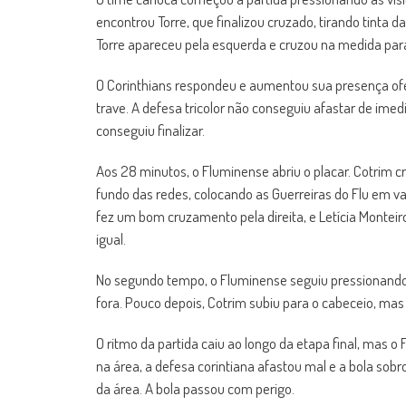
encontrou Torre, que finalizou cruzado, tirando tinta da
Torre apareceu pela esquerda e cruzou na medida para 
O Corinthians respondeu e aumentou sua presença ofe
trave. A defesa tricolor não conseguiu afastar de imed
conseguiu finalizar.
Aos 28 minutos, o Fluminense abriu o placar. Cotrim c
fundo das redes, colocando as Guerreiras do Flu em va
fez um bom cruzamento pela direita, e Letícia Montei
igual.
No segundo tempo, o Fluminense seguiu pressionando. 
fora. Pouco depois, Cotrim subiu para o cabeceio, mas
O ritmo da partida caiu ao longo da etapa final, mas o
na área, a defesa corintiana afastou mal e a bola sobr
da área. A bola passou com perigo.