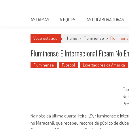
Skip
Damas do Esporte
to
Descobrindo talentos femininos para o meio esportivo
content
AS DAMAS
A EQUIPE
AS COLABORADORAS
Você está aqui
Home
>
Fluminense
>
Fluminense
Fluminense E Internacional Ficam No 
Fluminense
Futebol
Libertadores da América
Fot
Rod
Pre
Na noite da última quarta-feira, 27, Fluminense e Inte
no Maracanã, que recebeu recorde de público de clubes