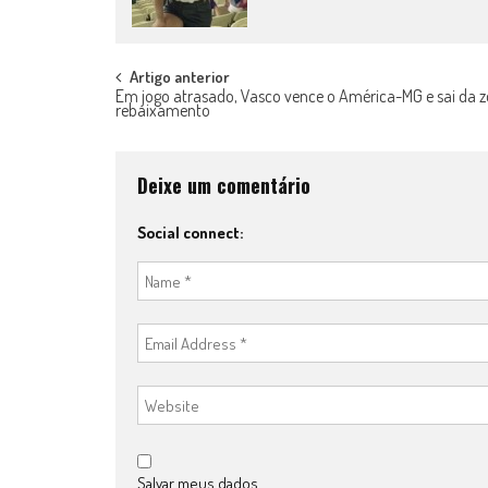
Post
Artigo anterior
Em jogo atrasado, Vasco vence o América-MG e sai da 
rebaixamento
navigation
Deixe um comentário
Social connect:
Salvar meus dados