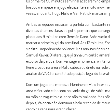
Os primeiros 90 minutos semifinal acabaram no empate 
buscou o empate em jogo eletrizante e muito movim
vezes, enquanto Hugo Mallo e Alan Patrick marcaram 
Ambas as equipes iniciaram a partida com bastante i
diversas chances claras de gol. O primeiro que consegui
placar aos 9 minutos com Germán Cano. Após vacilo de
marcar o primeiro gol da semifinal. Aos 17 minutos, Enn
sinalizou impedimento no lance. Nos minutos finais d
Samuel Xavier. O lateral, que já tinha um cartão amar
expulso da partida. Com vantagem numérica, o Inter 
Renê cruzou na área e Mallo cabeceou direto na rede
análise do VAR, foi constatado posição legal do lateral e
Com um jogador a menos, o Fluminense viu o Inter se 
área e Mercado cabeceou no canto do gol de Fábio, ma
na mão do zagueiro e o lance não foi validado. Mas nã
depois, Valencia não dominou a bola recebida de Maurí
canto da rede para virar o placar.