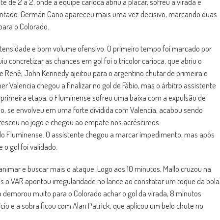
de 2 a 2, onde a equipe carioca abriu a placar, sofreu a virada e
entado. Germán Cano apareceu mais uma vez decisivo, marcando duas
para o Colorado.
ntensidade e bom volume ofensivo. O primeiro tempo foi marcado por
u concretizar as chances em gol foi o tricolor carioca, que abriu o
 Renê, John Kennedy ajeitou para o argentino chutar de primeira e
er Valencia chegou a finalizar no gol de Fábio, mas o árbitro assistente
a primeira etapa, o Fluminense sofreu uma baixa com a expulsão de
elo, se envolveu em uma forte dividida com Valencia, acabou sendo
cresceu no jogo e chegou ao empate nos acréscimos.
 do Fluminense. O assistente chegou a marcar impedimento, mas após
 o gol foi validado.
animar e buscar mais o ataque. Logo aos 10 minutos, Mallo cruzou na
s o VAR apontou irregularidade no lance ao constatar um toque da bola
o demorou muito para o Colorado achar o gol da virada, 8 minutos
cio e a sobra ficou com Alan Patrick, que aplicou um belo chute no