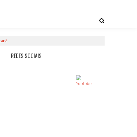
canã
ã
REDES SOCIAIS
0