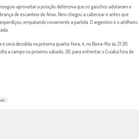
onseguiu aproveitar a posição defensiva que os gaúchos adotaram e
brança de escanteio de Arias, Nino chegou a cabecear e antes que
esperdiçou, empatando novamente a partida. O argentino é o artilheiro
rada.
 e será decidida na próxima quarta-feira, 4, no Beira-Rio às 21:30.
olta a campo no próximo sábado, 30, para enfrentar o Cuiabá fora de
ica