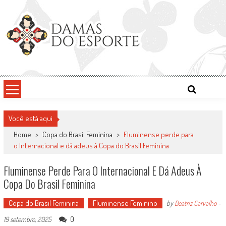
Skip
to
content
Damas do Esporte
Descobrindo talentos femininos para o meio esportivo
Você está aqui
Home
>
Copa do Brasil Feminina
>
Fluminense perde para
o Internacional e dá adeus à Copa do Brasil Feminina
Fluminense Perde Para O Internacional E Dá Adeus À
Copa Do Brasil Feminina
Copa do Brasil Feminina
Fluminense Feminino
by
Beatriz Carvalho
-
0
19 setembro, 2025