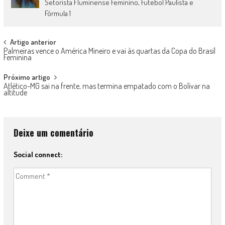
Setorista Fluminense Feminino, Futebol Paulista e
Fórmula 1
Post
Artigo anterior
Palmeiras vence o América Mineiro e vai às quartas da Copa do Brasil
navigation
Feminina
Próximo artigo
Atlético-MG sai na frente, mas termina empatado com o Bolívar na
altitude
Deixe um comentário
Social connect: