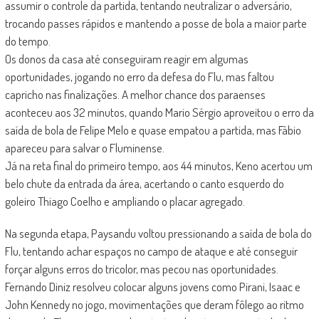
assumir o controle da partida, tentando neutralizar o adversário,
trocando passes rápidos e mantendo a posse de bola a maior parte
do tempo.
Os donos da casa até conseguiram reagir em algumas
oportunidades, jogando no erro da defesa do Flu, mas faltou
capricho nas finalizações. A melhor chance dos paraenses
aconteceu aos 32 minutos, quando Mario Sérgio aproveitou o erro da
saída de bola de Felipe Melo e quase empatou a partida, mas Fábio
apareceu para salvar o Fluminense.
Já na reta final do primeiro tempo, aos 44 minutos, Keno acertou um
belo chute da entrada da área, acertando o canto esquerdo do
goleiro Thiago Coelho e ampliando o placar agregado.
Na segunda etapa, Paysandu voltou pressionando a saída de bola do
Flu, tentando achar espaços no campo de ataque e até conseguir
forçar alguns erros do tricolor, mas pecou nas oportunidades.
Fernando Diniz resolveu colocar alguns jovens como Pirani, Isaac e
John Kennedy no jogo, movimentações que deram fôlego ao ritmo