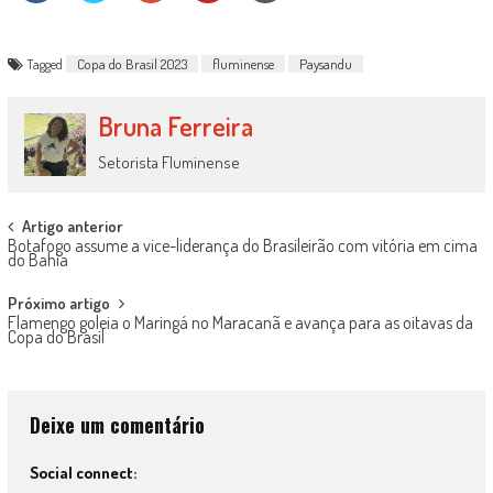
Tagged
Copa do Brasil 2023
fluminense
Paysandu
Bruna Ferreira
Setorista Fluminense
Post
Artigo anterior
Botafogo assume a vice-liderança do Brasileirão com vitória em cima
navigation
do Bahia
Próximo artigo
Flamengo goleia o Maringá no Maracanã e avança para as oitavas da
Copa do Brasil
Deixe um comentário
Social connect: