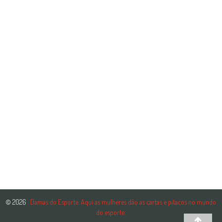
© 2026
. Damas do Esporte. Aqui as mulheres dão as cartas e pitacos no mundo
do esporte.