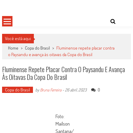
Skip
Damas do Esporte
Descobrindo talentos femininos para o meio esportivo
to
content
Você está aqui
Home
>
Copa do Brasil
>
Fluminense repete placar contra
o Paysandu e avança às oitavas da Copa do Brasil
Fluminense Repete Placar Contra O Paysandu E Avança
Às Oitavas Da Copa Do Brasil
Copa do Brasil
0
by
Bruna Ferreira
-
26 abril, 2023
Foto:
Maílson
Santana/