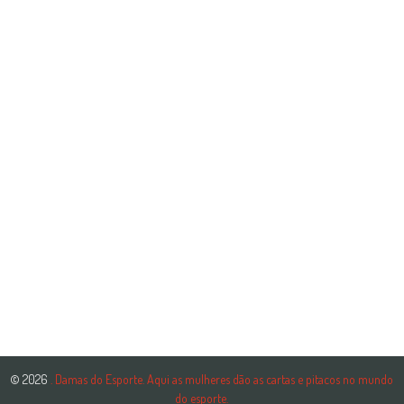
© 2026
. Damas do Esporte. Aqui as mulheres dão as cartas e pitacos no mundo
do esporte.