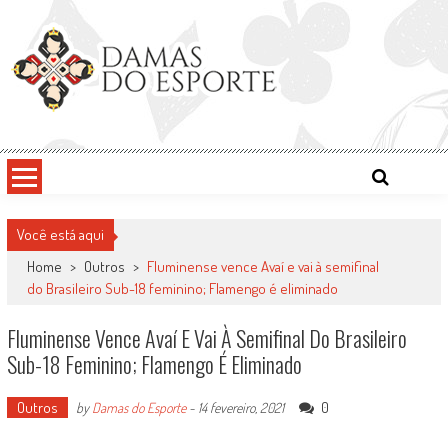
Skip
to
content
Damas do Esporte
Descobrindo talentos femininos para o meio esportivo
Você está aqui
Home
>
Outros
>
Fluminense vence Avaí e vai à semifinal
do Brasileiro Sub-18 feminino; Flamengo é eliminado
Fluminense Vence Avaí E Vai À Semifinal Do Brasileiro
Sub-18 Feminino; Flamengo É Eliminado
Outros
0
by
Damas do Esporte
-
14 fevereiro, 2021