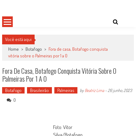
Skip
Damas do Esporte
Descobrindo talentos femininos para o meio esportivo
to
content
Você está aqui
Home
>
Botafogo
>
Fora de casa, Botafogo conquista
vitória sobre o Palmeiras por 1 a 0
Fora De Casa, Botafogo Conquista Vitória Sobre O
Palmeiras Por 1 A 0
Botafogo
Brasileirão
Palmeiras
by
Beatriz Lima
-
26 junho, 2023
0
Foto: Vítor
Silva/Botafogo