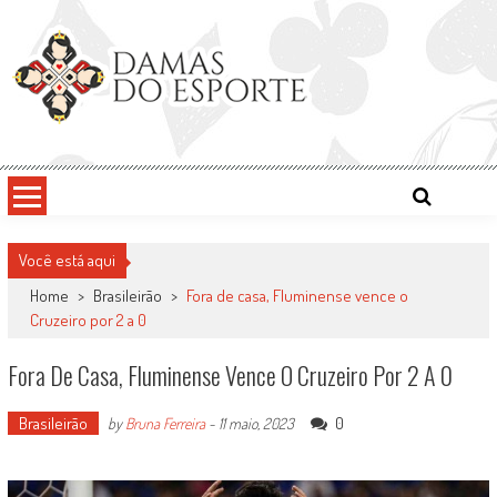
Skip
to
content
Damas do Esporte
Descobrindo talentos femininos para o meio esportivo
Você está aqui
Home
>
Brasileirão
>
Fora de casa, Fluminense vence o
Cruzeiro por 2 a 0
Fora De Casa, Fluminense Vence O Cruzeiro Por 2 A 0
Brasileirão
0
by
Bruna Ferreira
-
11 maio, 2023