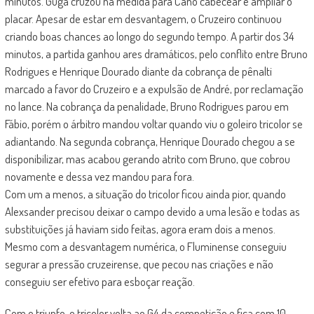
minutos. Guga cruzou na medida para Cano cabecear e ampliar o
placar. Apesar de estar em desvantagem, o Cruzeiro continuou
criando boas chances ao longo do segundo tempo. A partir dos 34
minutos, a partida ganhou ares dramáticos, pelo conflito entre Bruno
Rodrigues e Henrique Dourado diante da cobrança de pênalti
marcado a favor do Cruzeiro e a expulsão de André, por reclamação
no lance. Na cobrança da penalidade, Bruno Rodrigues parou em
Fábio, porém o árbitro mandou voltar quando viu o goleiro tricolor se
adiantando. Na segunda cobrança, Henrique Dourado chegou a se
disponibilizar, mas acabou gerando atrito com Bruno, que cobrou
novamente e dessa vez mandou para fora.
Com um a menos, a situação do tricolor ficou ainda pior, quando
Alexsander precisou deixar o campo devido a uma lesão e todas as
substituições já haviam sido feitas, agora eram dois a menos.
Mesmo com a desvantagem numérica, o Fluminense conseguiu
segurar a pressão cruzeirense, que pecou nas criações e não
conseguiu ser efetivo para esboçar reação.
Com o triunfo, o tricolor volta ao G4 da competição e fica com 10