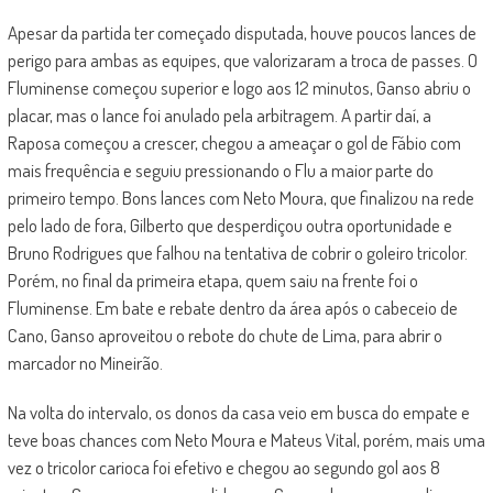
Apesar da partida ter começado disputada, houve poucos lances de
perigo para ambas as equipes, que valorizaram a troca de passes. O
Fluminense começou superior e logo aos 12 minutos, Ganso abriu o
placar, mas o lance foi anulado pela arbitragem. A partir daí, a
Raposa começou a crescer, chegou a ameaçar o gol de Fábio com
mais frequência e seguiu pressionando o Flu a maior parte do
primeiro tempo. Bons lances com Neto Moura, que finalizou na rede
pelo lado de fora, Gilberto que desperdiçou outra oportunidade e
Bruno Rodrigues que falhou na tentativa de cobrir o goleiro tricolor.
Porém, no final da primeira etapa, quem saiu na frente foi o
Fluminense. Em bate e rebate dentro da área após o cabeceio de
Cano, Ganso aproveitou o rebote do chute de Lima, para abrir o
marcador no Mineirão.
Na volta do intervalo, os donos da casa veio em busca do empate e
teve boas chances com Neto Moura e Mateus Vital, porém, mais uma
vez o tricolor carioca foi efetivo e chegou ao segundo gol aos 8