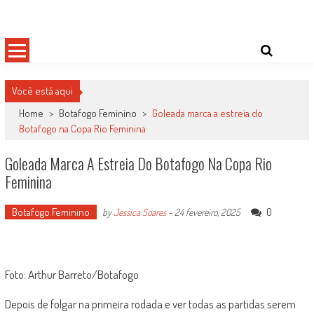
Skip
Damas do Esporte
Descobrindo talentos femininos para o meio esportivo
to
content
Você está aqui
Home
>
Botafogo Feminino
>
Goleada marca a estreia do
Botafogo na Copa Rio Feminina
Goleada Marca A Estreia Do Botafogo Na Copa Rio
Feminina
Botafogo Feminino
0
by
Jessica Soares
-
24 fevereiro, 2025
Foto: Arthur Barreto/Botafogo
Depois de folgar na primeira rodada e ver todas as partidas serem