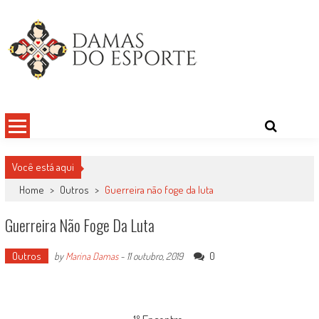
Skip
to
content
Damas do Esporte
Descobrindo talentos femininos para o meio esportivo
Você está aqui
Home
>
Outros
>
Guerreira não foge da luta
Guerreira Não Foge Da Luta
Outros
0
by
Marina Damas
-
11 outubro, 2019