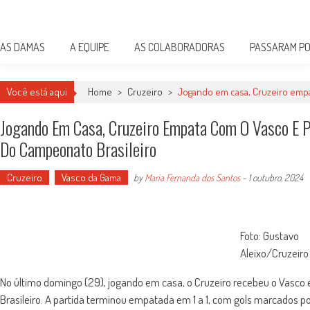
Skip
Damas do Esporte
to
Descobrindo talentos femininos para o meio esportivo
content
AS DAMAS
A EQUIPE
AS COLABORADORAS
PASSARAM PO
Você está aqui
Home
>
Cruzeiro
>
Jogando em casa, Cruzeiro empa
Jogando Em Casa, Cruzeiro Empata Com O Vasco E P
Do Campeonato Brasileiro
Cruzeiro
Vasco da Gama
by
Maria Fernanda dos Santos
-
1 outubro, 2024
Foto: Gustavo
Aleixo/Cruzeiro
No último domingo (29), jogando em casa, o Cruzeiro recebeu o Vasco
Brasileiro. A partida terminou empatada em 1 a 1, com gols marcados por 