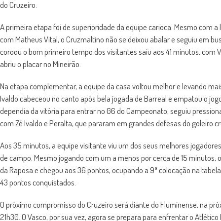
do Cruzeiro.
A primeira etapa foi de superioridade da equipe carioca. Mesmo com a 
com Matheus Vital, o Cruzmaltino não se deixou abalar e seguiu em bus
coroou o bom primeiro tempo dos visitantes saiu aos 41 minutos, com Ve
abriu o placar no Mineirão.
Na etapa complementar, a equipe da casa voltou melhor e levando mais
Ivaldo cabeceou no canto após bela jogada de Barreal e empatou o jogo
dependia da vitória para entrar no G6 do Campeonato, seguiu pressiona
com Zé Ivaldo e Peralta, que pararam em grandes defesas do goleiro c
Aos 35 minutos, a equipe visitante viu um dos seus melhores jogadore
de campo. Mesmo jogando com um a menos por cerca de 15 minutos, o
da Raposa e chegou aos 36 pontos, ocupando a 9ª colocação na tabela
43 pontos conquistados.
O próximo compromisso do Cruzeiro será diante do Fluminense, na próx
21h30. O Vasco, por sua vez, agora se prepara para enfrentar o Atlético