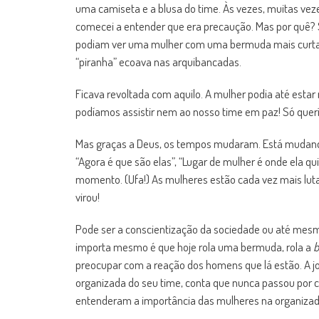
uma camiseta e a blusa do time. Às vezes, muitas vezes
comecei a entender que era precaução. Mas por quê?
podiam ver uma mulher com uma bermuda mais curta, 
“piranha” ecoava nas arquibancadas.
Ficava revoltada com aquilo. A mulher podia até estar 
podíamos assistir nem ao nosso time em paz! Só quer
Mas graças a Deus, os tempos mudaram. Está mudan
“Agora é que são elas”, “Lugar de mulher é onde ela 
momento. (Ufa!) As mulheres estão cada vez mais lutan
virou!
Pode ser a conscientização da sociedade ou até mesm
importa mesmo é que hoje rola uma bermuda, rola a
b
preocupar com a reação dos homens que lá estão. A jor
organizada do seu time, conta que nunca passou por 
entenderam a importância das mulheres na organizad