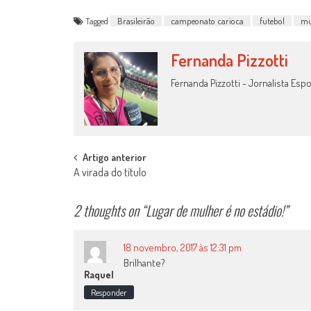
Tagged
Brasileirão
campeonato carioca
futebol
mu
Fernanda Pizzotti
Fernanda Pizzotti - Jornalista Es
Post
Artigo anterior
A virada do título
navigation
2 thoughts on “
Lugar de mulher é no estádio!
”
18 novembro, 2017 às 12:31 pm
Brilhante?
Raquel
Responder