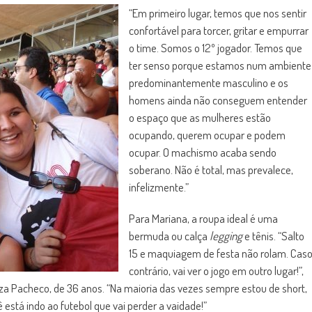
“Em primeiro lugar, temos que nos sentir
confortável para torcer, gritar e empurrar
o time. Somos o 12º jogador. Temos que
ter senso porque estamos num ambiente
predominantemente masculino e os
homens ainda não conseguem entender
o espaço que as mulheres estão
ocupando, querem ocupar e podem
ocupar. O machismo acaba sendo
soberano. Não é total, mas prevalece,
infelizmente.”
Para Mariana, a roupa ideal é uma
bermuda ou calça
legging
e tênis. “Salto
15 e maquiagem de festa não rolam. Cas
contrário, vai ver o jogo em outro lugar!”,
uza Pacheco, de 36 anos. “Na maioria das vezes sempre estou de short,
está indo ao futebol que vai perder a vaidade!”