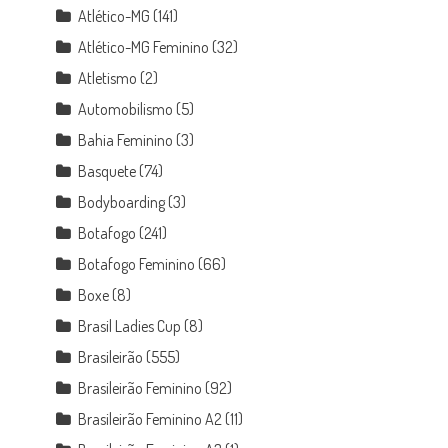
Atlético-MG
(141)
Atlético-MG Feminino
(32)
Atletismo
(2)
Automobilismo
(5)
Bahia Feminino
(3)
Basquete
(74)
Bodyboarding
(3)
Botafogo
(241)
Botafogo Feminino
(66)
Boxe
(8)
Brasil Ladies Cup
(8)
Brasileirão
(555)
o
Brasileirão Feminino
(92)
Brasileirão Feminino A2
(11)