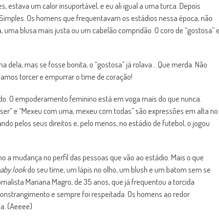
, estava um calor insuportável, e eu ali igual a uma turca. Depois
 Simples. Os homens que frequentavam os estádios nessa época, não
uma blusa mais justa ou um cabelão compridão. O coro de “gostosa” 
na dela, mas se fosse bonita, o “gostosa” já rolava… Que merda. Não
íamos torcer e empurrar o time de coração!
do. O empoderamento feminino está em voga mais do que nunca.
quiser” e “Mexeu com uma, mexeu com todas” são expressões em alta no
do pelos seus direitos e, pelo menos, no estádio de futebol, o jogou
o a mudança no perfil das pessoas que vão ao estádio. Mais o que
aby look
do seu time, um lápis no olho, um blush e um batom sem se
nalista Mariana Magro, de 35 anos, que já frequentou a torcida
constrangimento e sempre foi respeitada. Os homens ao redor
a. (Aeeee)