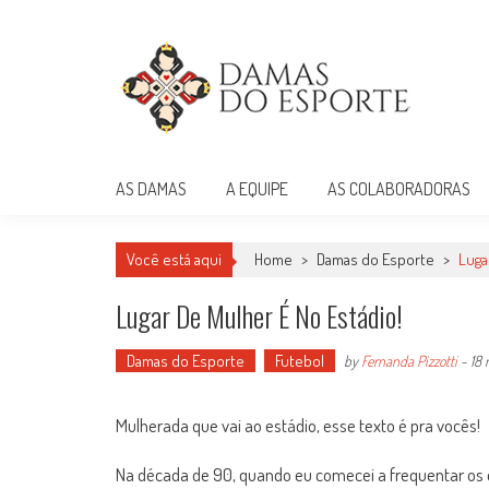
Skip
to
content
Damas do Esporte
Descobrindo talentos femininos para o meio esportivo
AS DAMAS
A EQUIPE
AS COLABORADORAS
Você está aqui
Home
>
Damas do Esporte
>
Luga
Lugar De Mulher É No Estádio!
Damas do Esporte
Futebol
by
Fernanda Pizzotti
-
18 
Mulherada que vai ao estádio, esse texto é pra vocês!
Na década de 90, quando eu comecei a frequentar os es