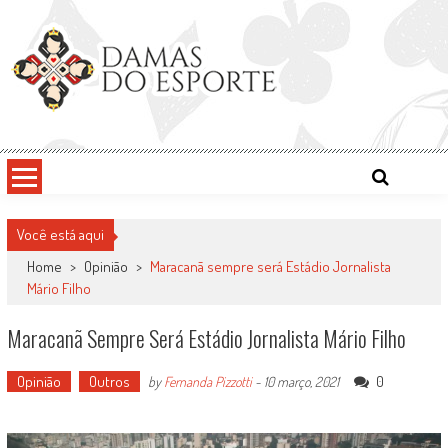
Skip
to
content
Damas do Esporte
Descobrindo talentos femininos para o meio esportivo
Você está aqui
Home
>
Opinião
>
Maracanã sempre será Estádio Jornalista
Mário Filho
Maracanã Sempre Será Estádio Jornalista Mário Filho
Opinião
Outros
0
by
Fernanda Pizzotti
-
10 março, 2021