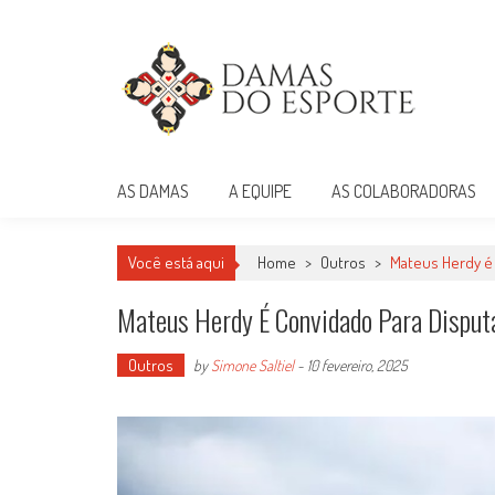
Skip
to
content
Damas do Esporte
Descobrindo talentos femininos para o meio esportivo
AS DAMAS
A EQUIPE
AS COLABORADORAS
Você está aqui
Home
>
Outros
>
Mateus Herdy é 
Mateus Herdy É Convidado Para Disput
Outros
by
Simone Saltiel
-
10 fevereiro, 2025