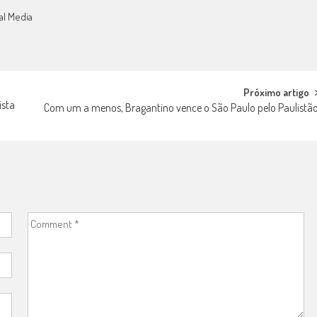
al Media
Próximo artigo
ista
Com um a menos, Bragantino vence o São Paulo pelo Paulistã