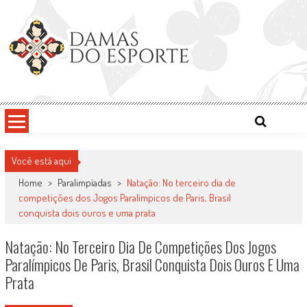
Skip
to
content
Damas do Esporte
Descobrindo talentos femininos para o meio esportivo
Você está aqui
Home
>
Paralimpíadas
>
Natação: No terceiro dia de
competições dos Jogos Paralímpicos de Paris, Brasil
conquista dois ouros e uma prata
Natação: No Terceiro Dia De Competições Dos Jogos
Paralímpicos De Paris, Brasil Conquista Dois Ouros E Uma
Prata