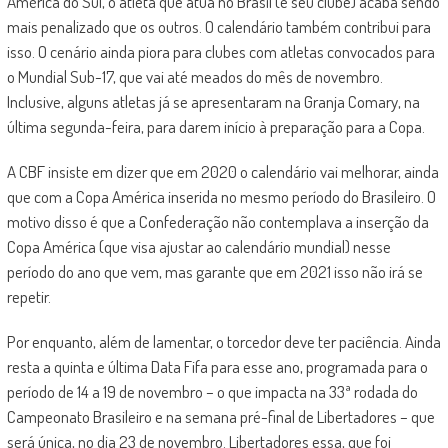
América do Sul, o atleta que atua no Brasil (e seu clube) acaba sendo
mais penalizado que os outros. O calendário também contribui para
isso. O cenário ainda piora para clubes com atletas convocados para
o Mundial Sub-17, que vai até meados do mês de novembro.
Inclusive, alguns atletas já se apresentaram na Granja Comary, na
última segunda-feira, para darem início à preparação para a Copa.
A CBF insiste em dizer que em 2020 o calendário vai melhorar, ainda
que com a Copa América inserida no mesmo período do Brasileiro. O
motivo disso é que a Confederação não contemplava a inserção da
Copa América (que visa ajustar ao calendário mundial) nesse
período do ano que vem, mas garante que em 2021 isso não irá se
repetir.
Por enquanto, além de lamentar, o torcedor deve ter paciência. Ainda
resta a quinta e última Data Fifa para esse ano, programada para o
período de 14 a 19 de novembro – o que impacta na 33ª rodada do
Campeonato Brasileiro e na semana pré-final de Libertadores – que
será única, no dia 23 de novembro. Libertadores essa, que foi