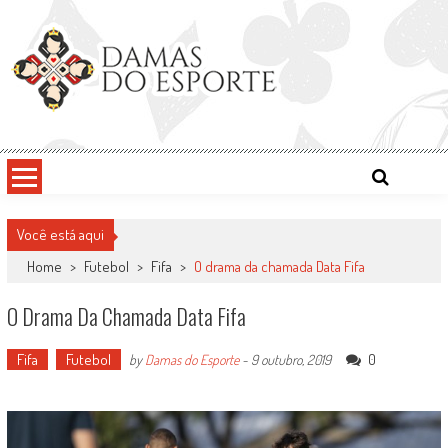
Skip
to
content
Damas do Esporte
Descobrindo talentos femininos para o meio esportivo
Você está aqui
Home
>
Futebol
>
Fifa
>
O drama da chamada Data Fifa
O Drama Da Chamada Data Fifa
Fifa
Futebol
0
by
Damas do Esporte
-
9 outubro, 2019