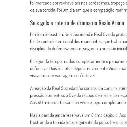
foi marcada por reviravoltas nos acréscimos, tropeço 
de sua torcida. Foi um dia em que a competição reafir
Seis gols e roteiro de drama na Reale Arena
Em San Sebastián, Real Sociedad e Real Oviedo prot
foi de controle territorial dos mandantes, que trabalha
disciplinado defensivamente, segurou a pressão inicial
O segundo tempo mudou completamente o panorama. Ao
defensiva. Dois minutos depois, novamente Viñas ma
visitantes em vantagem confortável.
A reação da Real Sociedad foi construída com insistên
pressão aumentou, o Oviedo recuou demais e começou 
Aos 90 minutos, Óskarsson virou o jogo, completando
Mas a partida ainda reservava um último capítulo. Aos 
frustrando a torcida local e garantindo ponto heroico 