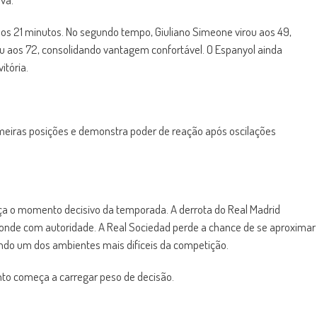
aos 21 minutos. No segundo tempo, Giuliano Simeone virou aos 49,
aos 72, consolidando vantagem confortável. O Espanyol ainda
tória.
rimeiras posições e demonstra poder de reação após oscilações
ça o momento decisivo da temporada. A derrota do Real Madrid
responde com autoridade. A Real Sociedad perde a chance de se aproximar
endo um dos ambientes mais difíceis da competição.
nto começa a carregar peso de decisão.