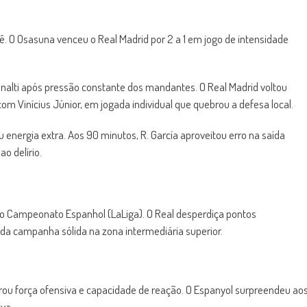
. O Osasuna venceu o Real Madrid por 2 a 1 em jogo de intensidade
ênalti após pressão constante dos mandantes. O Real Madrid voltou
 Vinícius Júnior, em jogada individual que quebrou a defesa local.
energia extra. Aos 90 minutos, R. García aproveitou erro na saída
o delírio.
 do Campeonato Espanhol (LaLiga). O Real desperdiça pontos
da campanha sólida na zona intermediária superior.
trou força ofensiva e capacidade de reação. O Espanyol surpreendeu ao
va.