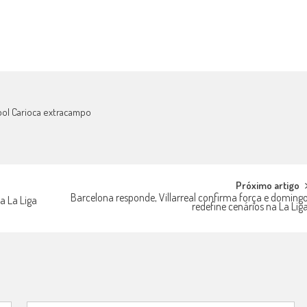
bol Carioca extracampo
Próximo artigo
Barcelona responde, Villarreal confirma força e doming
a La Liga
redefine cenários na La Lig