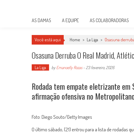
Skip
Damas do Esporte
to
Descobrindo talentos femininos para o meio esportivo
content
AS DAMAS
A EQUIPE
AS COLABORADORAS
Você está aqui
Home
>
La Liga
>
Osasuna derruba 
Osasuna Derruba O Real Madrid, Atléti
La Liga
by
Emanoelly Rozas
-
23 fevereiro, 2026
Rodada tem empate eletrizante em S
afirmação ofensiva no Metropolitan
Foto: Diego Souto/Getty Images
O último sábado, (21) entrou para a lista de rodadas