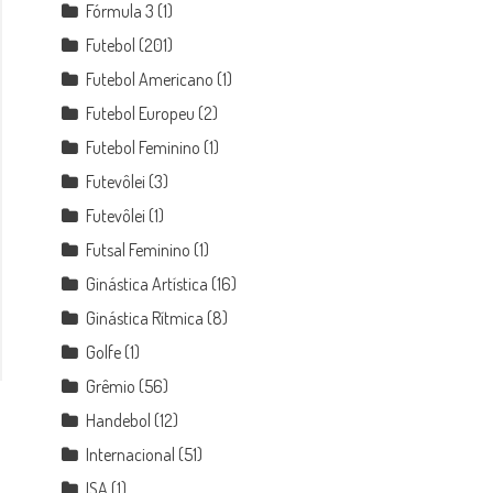
Fórmula 3
(1)
Futebol
(201)
Futebol Americano
(1)
Futebol Europeu
(2)
Futebol Feminino
(1)
Futevôlei
(3)
Futevôlei
(1)
Futsal Feminino
(1)
Ginástica Artística
(16)
Ginástica Rítmica
(8)
Golfe
(1)
Grêmio
(56)
Handebol
(12)
Internacional
(51)
ISA
(1)