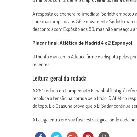
A resposta colchonera foi imediata. Sørloth empatou 
Lookman ampliou aos 58 e novamente Sørloth marcou 
descontou com Expósito aos 80, mas não ameaçou a vi
Placar final: Atlético de Madrid 4 x 2 Espanyol
O triunfo mantém o Atlético firme na disputa pelas p
recentes.
Leitura geral da rodada
A 25ª rodada do Campeonato Espanhol (LaLiga) refor
recoloca a tensão na corrida pelo título. O Atlético 
do topo. E o Osasuna prova que o El Sadar continua s
A LaLiga entra em sua fase estratégica, onde cada po