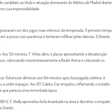
de candidato ao título e atuação dominante do Atlético de Madrid diante
mou sua imprevisibilidade.
agonizaram um dos jogos mais intensos da temporada. O primeiro temp
ram a posse com paciência e tentaram infiltrar pelas laterais. O Oviedo,
.
s 50 minutos, F. Viñas abriu o placar aproveitando a desatenção
rcou, silenciando momentaneamente a Reale Arena e colocando os
cia. Óskarsson diminuiu aos 64 minutos após boa jogada coletiva. A
a ceder espaços. Aos 87, Caleta-Car empatou, inflamando o estádio.
 o que parecia uma remontada épica.
90+2, E. Bailly aproveitou bola levantada na área e decretou o empate,
ao Oviedo.