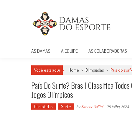
Skip
to
content
Damas do Esporte
Descobrindo talentos femininos para o meio esportivo
AS DAMAS
A EQUIPE
AS COLABORADORAS
Você está aqui
Home
>
Olimpíadas
>
País do surf
País Do Surfe? Brasil Classifica Todos
Jogos Olímpicos
Olimpíadas
Surfe
by
Simone Saltiel
-
29 julho, 2024