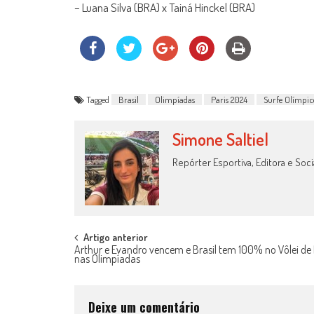
– Luana Silva (BRA) x Tainá Hinckel (BRA)
Tagged
Brasil
Olimpíadas
Paris 2024
Surfe Olímpic
Simone Saltiel
Repórter Esportiva, Editora e Soci
Post
Artigo anterior
Arthur e Evandro vencem e Brasil tem 100% no Vôlei de 
nas Olimpíadas
navigation
Deixe um comentário