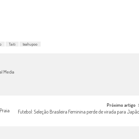
o
Taiti
teahupoo
al Media
Próximo artigo
Praia
Futebol: Seleção Brasileira Feminina perde de virada para Japã