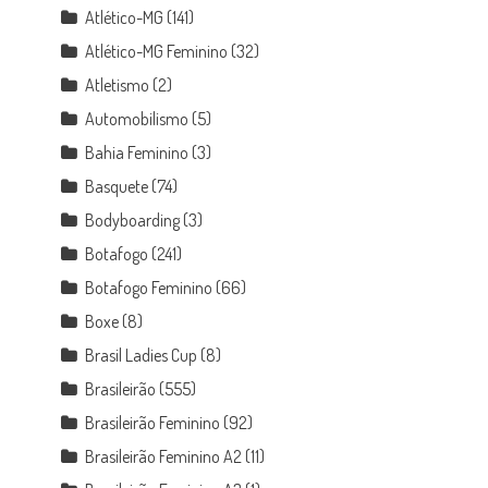
Atlético-MG
(141)
Atlético-MG Feminino
(32)
Atletismo
(2)
Automobilismo
(5)
Bahia Feminino
(3)
Basquete
(74)
Bodyboarding
(3)
Botafogo
(241)
Botafogo Feminino
(66)
Boxe
(8)
Brasil Ladies Cup
(8)
Brasileirão
(555)
Brasileirão Feminino
(92)
Brasileirão Feminino A2
(11)