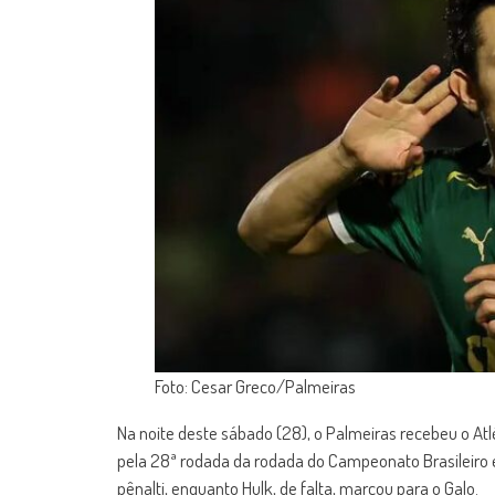
Foto: Cesar Greco/Palmeiras
Na noite deste sábado (28), o Palmeiras recebeu o At
pela 28ª rodada da rodada do Campeonato Brasileiro e 
pênalti, enquanto Hulk, de falta, marcou para o Galo.