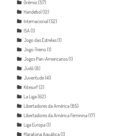
Grêmio
(57)
Handebol
(12)
Internacional
(52)
ISA
(1)
Jogo das Estrelas
(1)
Jogo-Treino
(1)
Jogos Pan-Americanos
(1)
Judô
(8)
Juventude
(41)
Kitesurf
(2)
La Liga
(62)
Libertadores da América
(85)
Libertadores da América Feminina
(17)
Liga Europa
(1)
Maratona Aquática
(1)