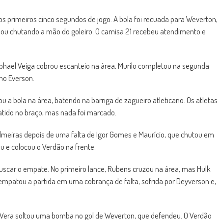
s primeiros cinco segundos de jogo. A bola foi recuada para Weverton,
bou chutando a mão do goleiro. O camisa 21 recebeu atendimento e
Raphael Veiga cobrou escanteio na área, Murilo completou na segunda
ho Everson.
a bola na área, batendo na barriga de zagueiro atleticano. Os atletas
atido no braço, mas nada foi marcado.
almeiras depois de uma falta de Igor Gomes e Maurício, que chutou em
u e colocou o Verdão na frente.
uscar o empate. No primeiro lance, Rubens cruzou na área, mas Hulk
mpatou a partida em uma cobrança de falta, sofrida por Deyverson e,
o Vera soltou uma bomba no gol de Weverton, que defendeu. O Verdão