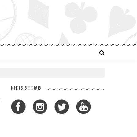
REDES SOCIAIS
0