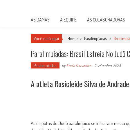
Skip
Damas do Esporte
to
Descobrindo talentos femininos para o meio esportivo
content
AS DAMAS
A EQUIPE
AS COLABORADORAS
Você está aqui
Home
>
Paralimpíadas
>
Paralimpí
Paralimpíadas: Brasil Estreia No Judô
Paralimpíadas
by
Enola Fernandes
-
7 setembro, 2024
A atleta Rosicleide Silva de Andrade
As disputas do Judô paralímpico se iniciaram nessa qu