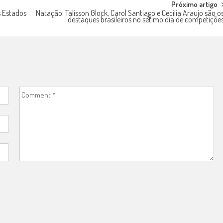
Próximo artigo
s Estados
Natação: Talisson Glock, Carol Santiago e Cecília Araujo são o
destaques brasileiros no sétimo dia de competiçõe