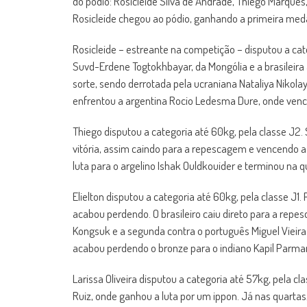
do pódio: Rosicleide Silva de Andrade, Thiego Marques, 
Rosicleide chegou ao pódio, ganhando a primeira meda
Rosicleide – estreante na competição – disputou a categ
Suvd-Erdene Togtokhbayar, da Mongólia e a brasileira 
sorte, sendo derrotada pela ucraniana Nataliya Nikolayc
enfrentou a argentina Rocio Ledesma Dure, onde vence
Thiego disputou a categoria até 60kg, pela classe J2. 
vitória, assim caindo para a repescagem e vencendo a l
luta para o argelino Ishak Ouldkouider e terminou na q
Elielton disputou a categoria até 60kg, pela classe J1
acabou perdendo. O brasileiro caiu direto para a repes
Kongsuk e a segunda contra o português Miguel Vieira –
acabou perdendo o bronze para o indiano Kapil Parmar
Larissa Oliveira disputou a categoria até 57kg, pela c
Ruiz, onde ganhou a luta por um ippon. Já nas quartas,