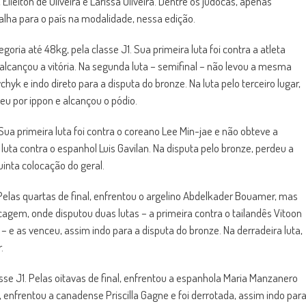
Elielton de Oliveira e Larissa Oliveira. Dentre os judocas, apenas
lha para o país na modalidade, nessa edição.
oria até 48kg, pela classe J1. Sua primeira luta foi contra a atleta
alcançou a vitória. Na segunda luta – semifinal – não levou a mesma
hyk e indo direto para a disputa do bronze. Na luta pelo terceiro lugar,
u por ippon e alcançou o pódio.
Sua primeira luta foi contra o coreano Lee Min-jae e não obteve a
uta contra o espanhol Luis Gavilan. Na disputa pelo bronze, perdeu a
uinta colocação do geral.
. Pelas quartas de final, enfrentou o argelino Abdelkader Bouamer, mas
cagem, onde disputou duas lutas – a primeira contra o tailandês Vitoon
 e as venceu, assim indo para a disputa do bronze. Na derradeira luta,
.
lasse J1. Pelas oitavas de final, enfrentou a espanhola Maria Manzanero
 enfrentou a canadense Priscilla Gagne e foi derrotada, assim indo par