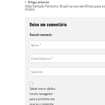
Post
Artigo anterior
Vôlei Sentado Feminino: Brasil cai nas semifinais para o
Unidos
navigation
Deixe um comentário
Social connect:
Salvar meus dados
neste navegador
para a próxima vez
que eu comentar.