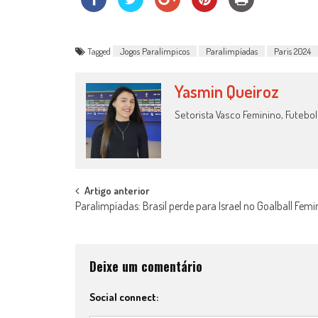
Tagged
Jogos Paralímpicos
Paralimpíadas
Paris 2024
Yasmin Queiroz
Setorista Vasco Feminino, Futebol
Post
Artigo anterior
Paralimpíadas: Brasil perde para Israel no Goalball Femi
navigation
Deixe um comentário
Social connect: