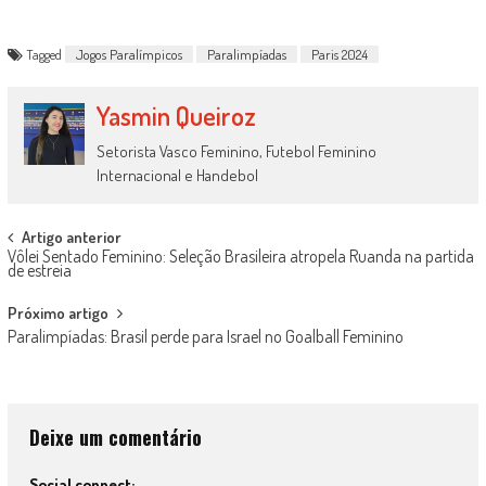
Tagged
Jogos Paralímpicos
Paralimpíadas
Paris 2024
Yasmin Queiroz
Setorista Vasco Feminino, Futebol Feminino
Internacional e Handebol
Post
Artigo anterior
Vôlei Sentado Feminino: Seleção Brasileira atropela Ruanda na partida
navigation
de estreia
Próximo artigo
Paralimpíadas: Brasil perde para Israel no Goalball Feminino
Deixe um comentário
Social connect: