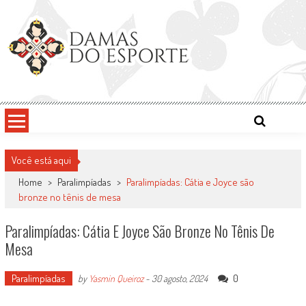
Skip
to
content
Damas do Esporte
Descobrindo talentos femininos para o meio esportivo
Você está aqui
Home
>
Paralimpíadas
>
Paralimpíadas: Cátia e Joyce são
bronze no tênis de mesa
Paralimpíadas: Cátia E Joyce São Bronze No Tênis De
Mesa
Paralimpíadas
0
by
Yasmin Queiroz
-
30 agosto, 2024