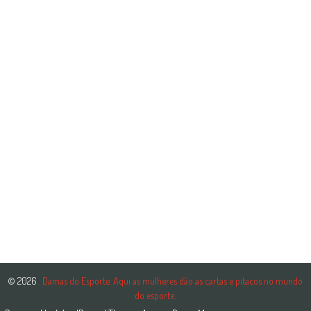
© 2026
. Damas do Esporte. Aqui as mulheres dão as cartas e pitacos no mundo
do esporte.