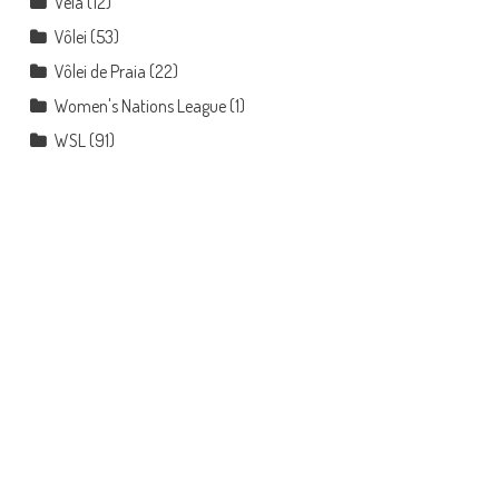
Vela
(12)
Vôlei
(53)
Vôlei de Praia
(22)
Women's Nations League
(1)
WSL
(91)