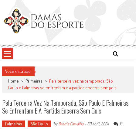
Skip
to
content
Damas do Esporte
Descobrindo talentos femininos para o meio esportivo
Você está aqui
Home
>
Palmeiras
>
Pela terceira vez na temporada, São
Paulo e Palmeiras se enfrentam e a partida encerra sem gols
Pela Terceira Vez Na Temporada, São Paulo E Palmeiras
Se Enfrentam E A Partida Encerra Sem Gols
Palmeiras
São Paulo
0
by
Beatriz Carvalho
-
30 abril, 2024