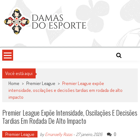
Skip
to
content
Damas do Esporte
Descobrindo talentos femininos para o meio esportivo
Você está aqui
Home
>
Premier League
>
Premier League expõe
intensidade, oscilações e decisões tardias em rodada de alto
impacto
Premier League Expõe Intensidade, Oscilações E Decisões
Tardias Em Rodada De Alto Impacto
Premier League
0
by
Emanoelly Rozas
-
27 janeiro, 2026