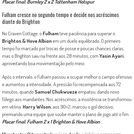
Placar final: Burnley 2 x 2 Tottenham Hotspur
Fulham cresce no segundo tempo e decide nos acréscimos
diante do Brighton
No Craven Cottage, o
Fulham
teve paciência para superar o
Brighton & Hove Albion
em um duelo equilibrado. O primeiro
tempo foi marcado por trocas de posse e poucas chances claras,
mas o Brighton saiu na frente aos 28 minutos, com
Yasin Ayari
,
aproveitando boa movimentação pelo meio.
Após o intervalo, o Fulham passou a ocupar melhor o campo ofensivo
e aumentou a intensidade. A pressão foi recompensada aos 72
minutos, quando
Samuel Chukwueze
empatou, dando novo
fôlego aos mandantes. Nos acréscimos, a insistência se transformou
em vitória.
Harry Wilson
, aos 90+2, marcou o gol decisivo,
premiando uma equipe que soube manter o plano de jogo até o fim.
Placar final: Fulham 2 x 1 Brighton & Hove Albion