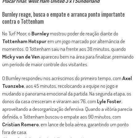
Placar final: West Ham United 3 x 1 Sunderland
Burnley reage, busca o empate e arranca ponto importante
contra o Tottenham
No Turf Moor, o
Burnley
mostrou poder de reação diante do
Tottenham Hotspur
em um jogo marcado por alternância de
momentos. O Tottenham saiu na frente aos 38 minutos, quando
Micky van de Ven
apareceu bem na área para finalizar, premiando
um período de maior controle dos visitantes.
O Burnley respondeu nos acréscimos do primeiro tempo, com
Axel
Tuanzebe
, aos 45 minutos, recolocando a equipe no jogo e
mudando o panorama emocional da partida. Na segunda etapa, os
donos da casa cresceram e viraram aos 76, com
Lyle Foster
,
aproveitando a desorganização defensiva. Quando a vitória parecia
definida, o Tottenham buscou o empate aos 90 minutos, com
Cristian Romero
, em lance de bola aérea, garantindo um ponto
fora de casa.