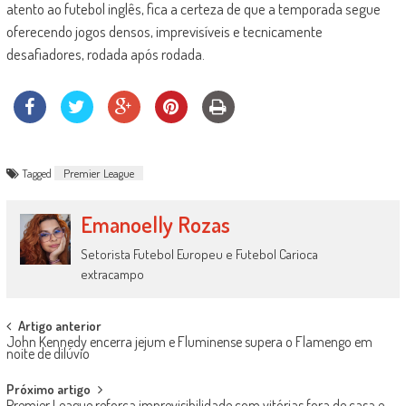
atento ao futebol inglês, fica a certeza de que a temporada segue
oferecendo jogos densos, imprevisíveis e tecnicamente
desafiadores, rodada após rodada.
Tagged
Premier League
Emanoelly Rozas
Setorista Futebol Europeu e Futebol Carioca
extracampo
Post
Artigo anterior
John Kennedy encerra jejum e Fluminense supera o Flamengo em
navigation
noite de dilúvio
Próximo artigo
Premier League reforça imprevisibilidade com vitórias fora de casa e