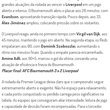
grandes atuações da rodada ao vencer o
Liverpool
em um jogo
aberto e intenso. O Bournemouth abriu o placar aos 26 minutos, com
Evanilson
, aproveitando transição rápida. Pouco depois, aos 33,
Álex Jiménez
ampliou, colocando pressão sobre os visitantes.
O Liverpool reagiu ainda no primeiro tempo com
Virgil van Dijk
, aos
45 minutos, mantendo o jogo em aberto. Na segunda etapa, os Reds
empataram aos 80, com
Dominik Szoboszlai
, aumentando o
ritmo nos minutos finais. Quando o empate parecia encaminhado,
Amine Adli
, aos 90+5, marcou o gol da vitória, coroando uma
atuação de eficiência e frieza do Bournemouth.
Placar final: AFC Bournemouth 3 x 2 Liverpool
A rodada da Premier League deixa claro que o campeonato segue
extremamente aberto e exigente. Não há espaço para relaxamento,
e cada ponto conquistado ou perdido carrega peso significativo na
tabela. As equipes que conseguiram aliar intensidade, leitura de jogo
e capacidade de decisão foram recompensadas. Para o torcedor