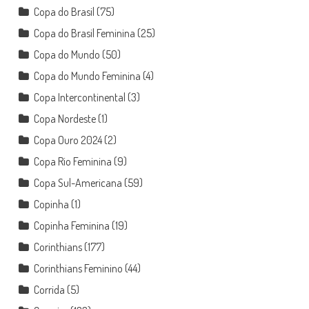
Copa do Brasil
(75)
Copa do Brasil Feminina
(25)
Copa do Mundo
(50)
Copa do Mundo Feminina
(4)
Copa Intercontinental
(3)
Copa Nordeste
(1)
Copa Ouro 2024
(2)
Copa Rio Feminina
(9)
Copa Sul-Americana
(59)
Copinha
(1)
Copinha Feminina
(19)
Corinthians
(177)
Corinthians Feminino
(44)
Corrida
(5)