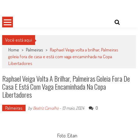
Skip
Damas do Esporte
Descobrindo talentos femininos para o meio esportivo
to
content
Você está aqui
Home
>
Palmeiras
>
Raphael Veiga volta a brilhar, Palmeiras
goleia fora de casa e está com vaga encaminhada na Copa
Libertadores
Raphael Veiga Volta A Brilhar, Palmeiras Goleia Fora De
Casa E Está Com Vaga Encaminhada Na Copa
Libertadores
Palmeiras
0
by
Beatriz Carvalho
-
13 maio, 2024
Foto: Eitan