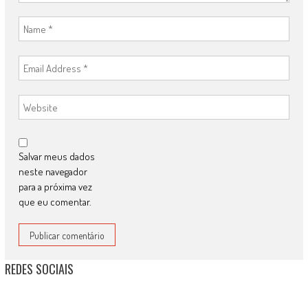
Salvar meus dados
neste navegador
para a próxima vez
que eu comentar.
REDES SOCIAIS