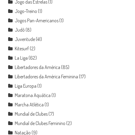
Jogo das Estrelas
(1)
Jogo-Treino
(1)
Jogos Pan-Americanos
(1)
Judô
(8)
Juventude
(41)
Kitesurf
(2)
La Liga
(62)
Libertadores da América
(85)
Libertadores da América Feminina
(17)
Liga Europa
(1)
Maratona Aquática
(1)
Marcha Atlética
(1)
Mundial de Clubes
(7)
Mundial de Clubes Feminino
(2)
Natação
(9)