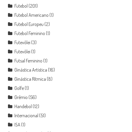
Futebol
(201)
Futebol Americano
(1)
Futebol Europeu
(2)
Futebol Feminino
(1)
Futevôlei
(3)
Futevôlei
(1)
Futsal Feminino
(1)
Ginástica Artística
(16)
Ginástica Rítmica
(8)
Golfe
(1)
Grêmio
(56)
Handebol
(12)
Internacional
(51)
ISA
(1)