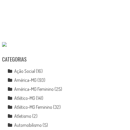
CATEGORIAS
Ação Social
(16)
América-MG
(93)
América-MG Feminino
(25)
Atlético-MG
(141)
Atlético-MG Feminino
(32)
Atletismo
(2)
Automobilismo
(5)