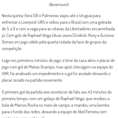
Abramovich
Nesta quinta-feira (9) o Palmeiras viajou até o Uruguai para
enfrentar o Liverpool-URU e voltou para o Brasil com uma goleada
de 5 a 0 e com a vaga para as oitavas da Libertadores encaminhada
já. Com gols de Raphael Veiga (duas vezes) Endrick, Rony e Gustavo
Gomez em jogo válido pela quarta rodada da fase de grupos da
competição.
Logo nos primeiros minutos de jogo, o time da casa abriu o placar do
jogo com gol de Matías Ocampo, mas após checagem na equipe do
VAR, foi analisado um impedimento e o gol foi anulado deixando o
placar zerado na partida novamente.
O primeiro gol da partida veio acontecer de fato aos 43 minutos do
primeiro tempo, com um golaço de Raphael Veiga, que recebeu a
bola de Marcos Rocha no meio de campo, e mandou uma bomba
para o fundo das redes, deixando a equipe de Abel Ferreira com