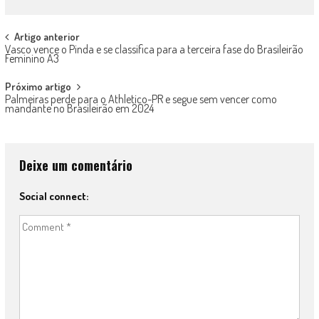
Post
Artigo anterior
Vasco vence o Pinda e se classifica para a terceira fase do Brasileirão
navigation
Feminino A3
Próximo artigo
Palmeiras perde para o Athletico-PR e segue sem vencer como
mandante no Brasileirão em 2024
Deixe um comentário
Social connect: