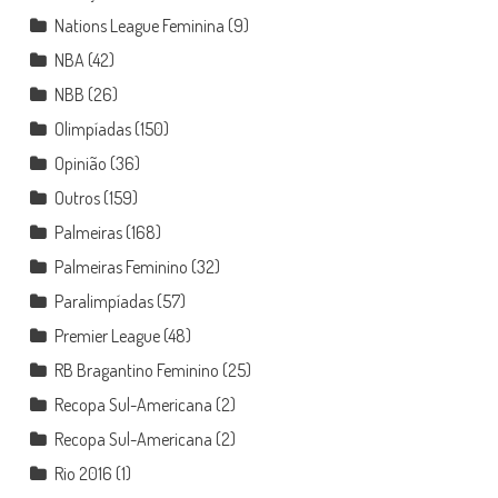
Nations League Feminina
(9)
NBA
(42)
NBB
(26)
Olimpíadas
(150)
Opinião
(36)
Outros
(159)
Palmeiras
(168)
Palmeiras Feminino
(32)
Paralimpíadas
(57)
Premier League
(48)
RB Bragantino Feminino
(25)
Recopa Sul-Americana
(2)
Recopa Sul-Americana
(2)
Rio 2016
(1)