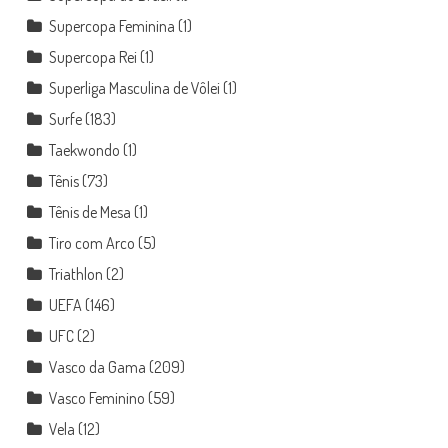
Supercopa Feminina
(1)
Supercopa Rei
(1)
Superliga Masculina de Vôlei
(1)
Surfe
(183)
Taekwondo
(1)
Tênis
(73)
Tênis de Mesa
(1)
Tiro com Arco
(5)
Triathlon
(2)
UEFA
(146)
UFC
(2)
Vasco da Gama
(209)
Vasco Feminino
(59)
Vela
(12)