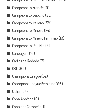
Campeonato Carioca Feminino
(29)
Campeonato Francês
(10)
Campeonato Gaúcho
(25)
Campeonato Italiano
(58)
Campeonato Mineiro
(24)
Campeonato Mineiro Feminino
(18)
Campeonato Paulista
(34)
Canoagem
(16)
Cartas da Rodada
(7)
CBF
(69)
Champions League
(52)
Champions League Feminina
(96)
Ciclismo
(2)
Copa América
(6)
Copa das Campeãs
(1)