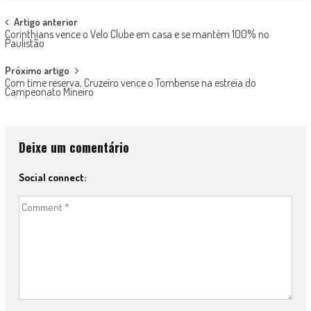
Post
Artigo anterior
Corinthians vence o Velo Clube em casa e se mantém 100% no
navigation
Paulistão
Próximo artigo
Com time reserva, Cruzeiro vence o Tombense na estreia do
Campeonato Mineiro
Deixe um comentário
Social connect: