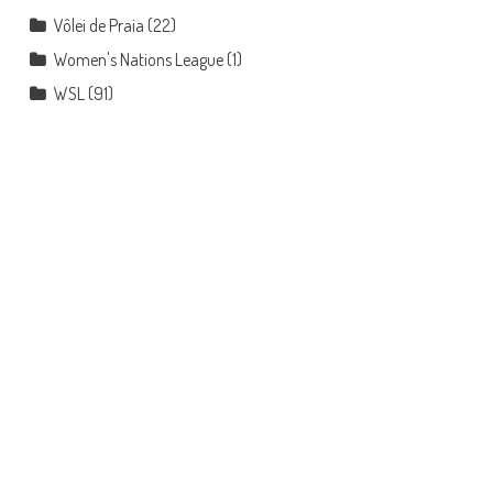
Vôlei de Praia
(22)
Women's Nations League
(1)
WSL
(91)