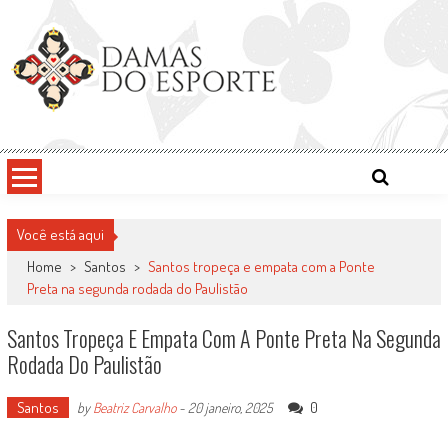
Skip
to
content
Damas do Esporte
Descobrindo talentos femininos para o meio esportivo
Você está aqui
Home
>
Santos
>
Santos tropeça e empata com a Ponte
Preta na segunda rodada do Paulistão
Santos Tropeça E Empata Com A Ponte Preta Na Segunda
Rodada Do Paulistão
Santos
0
by
Beatriz Carvalho
-
20 janeiro, 2025